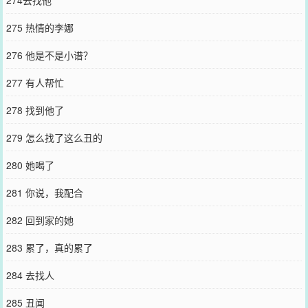
275 热情的李娜
276 他是不是小谱？
277 有人帮忙
278 找到他了
279 怎么找了这么丑的
280 她喝了
281 你说，我配合
282 回到家的她
283 累了，真的累了
284 去找人
285 丑闻