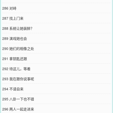
286 对峙
287 找上门来
288 系统让她装醉？
289 演戏她也会
290 她们的相像之处
291 拿钥匙还跟
292 待这儿，等着
293 我在跟你说事呢
294 不请自来
295 八卦一下也不错
296 两人一起走进来