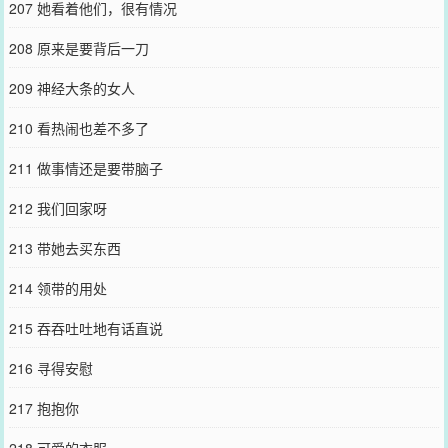
207 她看着他们，很有情况
208 原来是要背后一刀
209 神经大条的女人
210 看热闹也差不多了
211 做事情还是要带脑子
212 我们回家呀
213 带她去买东西
214 领带的用处
215 吞吞吐吐地有话直说
216 寻得安慰
217 抱抱你
218 可爱的衣服