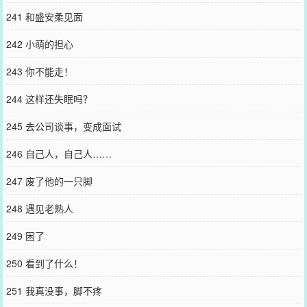
241 和盛安柔见面
242 小萌的担心
243 你不能走！
244 这样还失眠吗？
245 去公司谈事，变成面试
246 自己人，自己人……
247 废了他的一只脚
248 遇见老熟人
249 困了
250 看到了什么！
251 我真没事，脚不疼