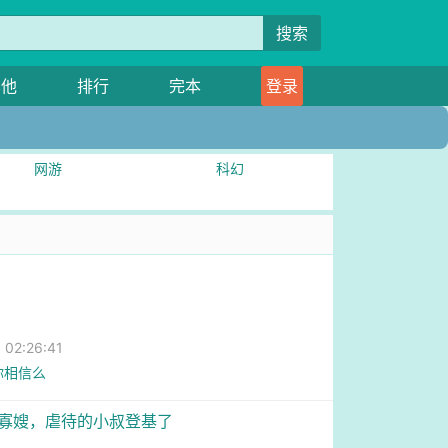
搜索
其他
排行
完本
登录
网游
科幻
2:26:41
你相信么
浮寡嫂，虐待的小叔登基了