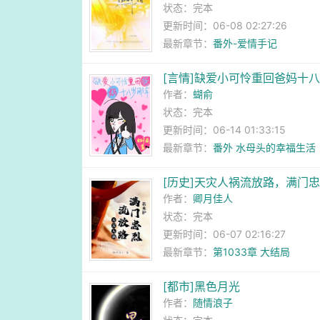
状态：完本
更新时间：06-08 02:27:26
最新章节：
番外-爱情手记
[言情]缺爱小可怜重回爸妈十
作者：
蝴俞
状态：完本
更新时间：06-14 01:33:15
最新章节：
番外 水母头的幸福生活
[历史]天灾人祸流放路，满门
作者：
卿月佳人
状态：完本
更新时间：06-07 02:16:27
最新章节：
第1033章 大结局
[都市]黑色月光
作者：
随情浪子