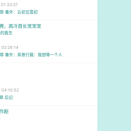
1:33:27
2章 番外：云初见雲初
闹腾，高冷首长宠宠宠
鱼的面生
2:26:14
7章 番外：高景行篇：我想等一个人
4:10:52
3章 后记
恶作剧
鸦