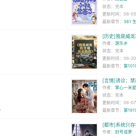
状态：完本
更新时间：06-05 0
最新章节：
381
[历史]我是威
作者：
游乐乡
状态：完本
更新时间：06-20 
最新章节：
第10
[言情]诱诊：
作者：
掌心一米
状态：完本
更新时间：06-07 0
9
最新章节：
第19
[都市]系统只
作者：
封号逗萝