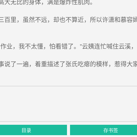
高大无比的身体，满是爆炸性肌肉。
百里，虽然不远，却也不算近，所以许潇和慕容嫣
作业，我不太懂，怕看错了。”云姨连忙喊住云溪，
说了一遍，着重描述了张氏吃瘪的模样，惹得大
目录
存书签