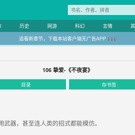
市
历史
网游
科幻
言情
追看新章节，下载本站客户端无广告APP
↓↓↓
106 挚爱-《不夜宴》
目录
存书签
用武器，甚至连人类的招式都能模仿。