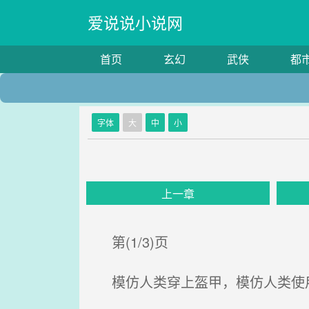
爱说说小说网
首页
玄幻
武侠
都
字体
大
中
小
上一章
第(1/3)页
模仿人类穿上盔甲，模仿人类使