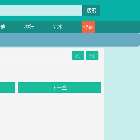
搜索
其他
排行
完本
登录
换手
关灯
下一章