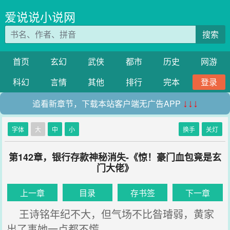
爱说说小说网
搜索
首页
玄幻
武侠
都市
历史
网游
科幻
言情
其他
排行
完本
登录
追看新章节，下载本站客户端无广告APP
↓↓↓
字体
大
中
小
换手
关灯
第142章，银行存款神秘消失-《惊！豪门血包竟是玄
门大佬》
上一章
目录
存书签
下一章
王诗铭年纪不大，但气场不比昝璿弱，黄家
出了事她一点都不慌。