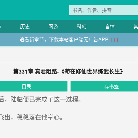
市
历史
网游
科幻
言情
追看新章节，下载本站客户端无广告APP
↓↓↓
第331章 真君阻路-《苟在修仙世界练武长生》
目录
存书签
后，陆临便已完成了这一过程。
飞出，稳稳落在他掌心。