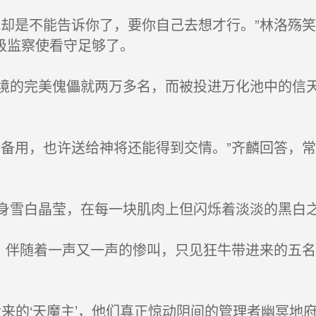
却是不能告诉你了，要你自己去想才行。”林洛殇
级监察使看守足够了。
的完美傀儡就两万多名，而被投进万化池中的信天
备用，也许送给神将还能得到交情。”齐麟回答，
雪白晶莹，在每一块肌肉上但闪烁着淡淡的黑白
，伴随着一声又一声的惨叫，只见狂牛带进来的五
来的‘天魔主’，他们真正惊动阴间的管理者幽冥地