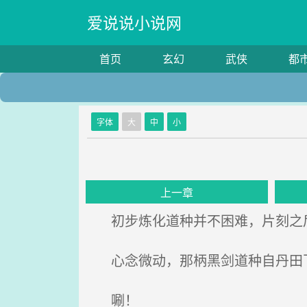
爱说说小说网
首页
玄幻
武侠
都
字体
大
中
小
上一章
初步炼化道种并不困难，片刻之
心念微动，那柄黑剑道种自丹田
唰！