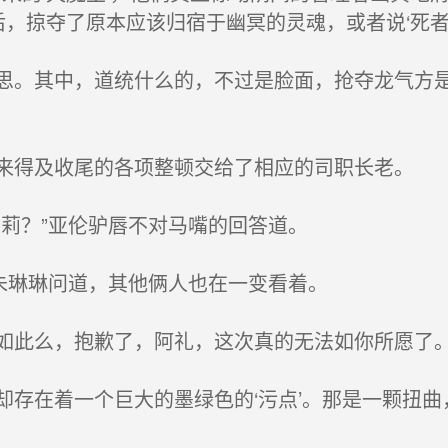
背后，掠夺了原本应该归宿于幽冥的灵魂，或者说‘死者
。其中，道统什么的，不过是脸面，抢夺龙气方是
得及收尾的各项整顿交给了相应的司职长老。
莉？”亚伦驴唇不对马嘴的回答道。
朱琳琳问道，其他俩人也在一变看着。
此么，抱歉了，阿礼，这次真的无法如你所愿了
在着一个巨大的墨绿色的‘污点’。那是一颗扭曲，