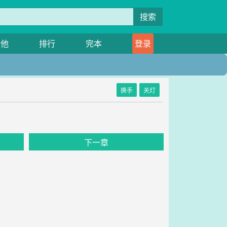
搜索
其他
排行
完本
登录
换手
关灯
下一章