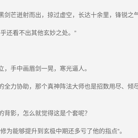
剑芒迸射而出，掠过虚空，长达十余里，锋锐之
乎还看不出其他玄妙之处。”
立，手中画眉剑一晃，寒光逼人。
全力协助，那个真神阵法大师也是招数用尽、倾尽
的背影，怎么就觉得这是个套呢？
修为能够提升到玄极中期还多亏了他的指点”。