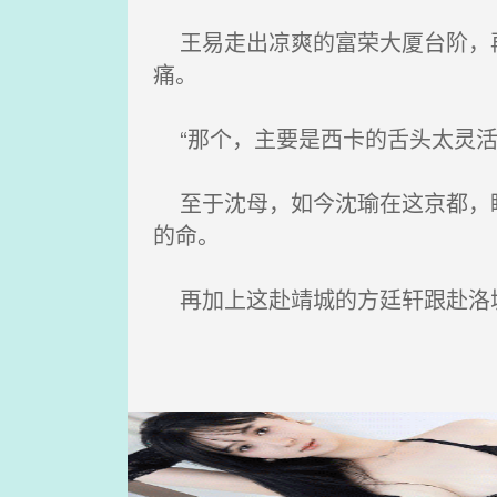
王易走出凉爽的富荣大厦台阶，再
痛。
“那个，主要是西卡的舌头太灵活
至于沈母，如今沈瑜在这京都，瞧
的命。
再加上这赴靖城的方廷轩跟赴洛城