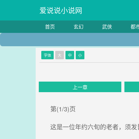
爱说说小说网
首页
玄幻
武侠
都
字体
大
中
小
上一章
第(1/3)页
这是一位年约六旬的老者，须发皆