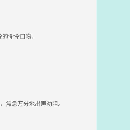
冷的命令口吻。
状，焦急万分地出声劝阻。