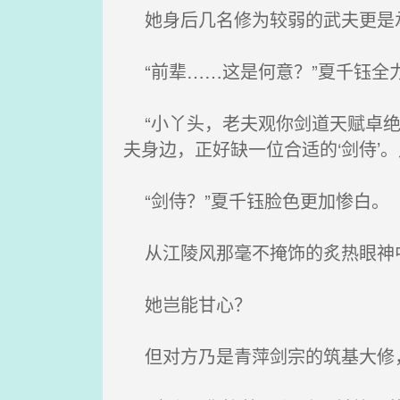
她身后几名修为较弱的武夫更是承
“前辈……这是何意？”夏千钰全
“小丫头，老夫观你剑道天赋卓绝
夫身边，正好缺一位合适的‘剑侍’
“剑侍？”夏千钰脸色更加惨白。
从江陵风那毫不掩饰的炙热眼神中
她岂能甘心？
但对方乃是青萍剑宗的筑基大修