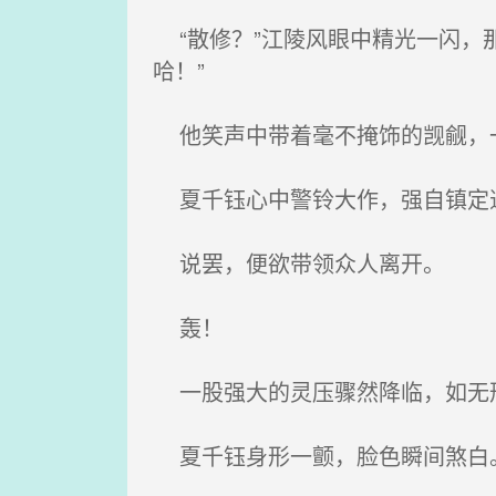
“散修？”江陵风眼中精光一闪，
哈！”
他笑声中带着毫不掩饰的觊觎，一
夏千钰心中警铃大作，强自镇定道
说罢，便欲带领众人离开。
轰！
一股强大的灵压骤然降临，如无
夏千钰身形一颤，脸色瞬间煞白