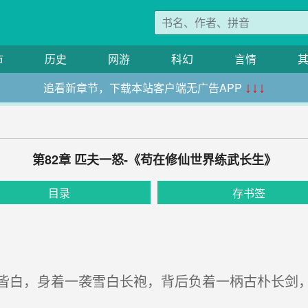
市
历史
网游
科幻
言情
追看新章节，下载本站客户端无广告APP
↓↓↓
第82章 匹夫一怒-《苟在修仙世界练武长生》
目录
存书签
白，身着一袭雪白长袍，背后负着一柄古朴长剑