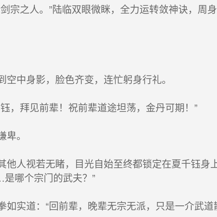
剑宗之人。”陆临双眼微眯，全力运转敛神诀，周
到空中身影，脸色齐变，连忙躬身行礼。
钰，拜见前辈！祝前辈道途坦荡，金丹可期！”
谦卑。
他人视若无睹，目光自始至终都锁定在夏千钰身上
…是哪个宗门的武夫？”
如实道：“回前辈，晚辈无宗无派，只是一介武道散