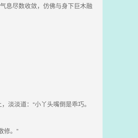
身气息尽数收敛，仿佛与身下巨木融
，淡淡道：“小丫头嘴倒是乖巧。
修。”