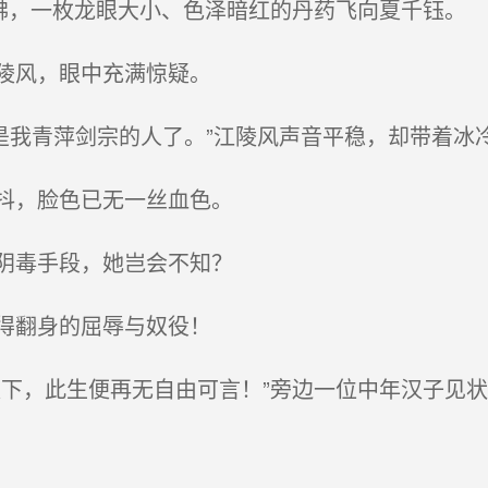
拂，一枚龙眼大小、色泽暗红的丹药飞向夏千钰。
陵风，眼中充满惊疑。
是我青萍剑宗的人了。”江陵风声音平稳，却带着冰
抖，脸色已无一丝血色。
阴毒手段，她岂会不知？
得翻身的屈辱与奴役！
下，此生便再无自由可言！”旁边一位中年汉子见