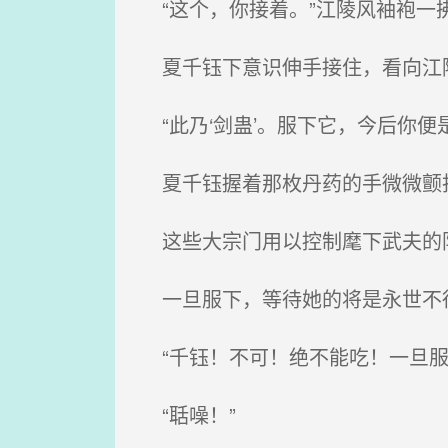
“这个，你接着。”江陵风袖袍一
夏千钰下意识伸手接住，看向江
“此乃‘剑蛊’。服下它，今后你便
夏千钰握着那枚丹药的手微微颤
这些大宗门用以控制麾下武夫的
一旦服下，等待她的将是永世不
“千钰！不可！绝不能吃！一旦服
“聒噪！”