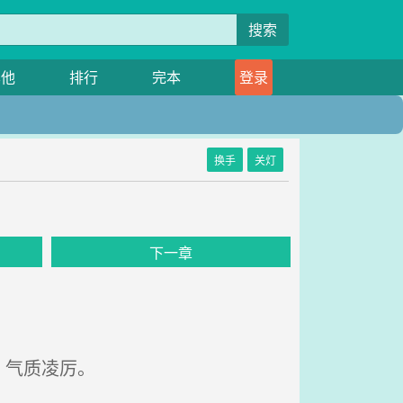
搜索
其他
排行
完本
登录
换手
关灯
下一章
，气质凌厉。