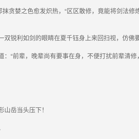
那抹贪婪之色愈发炽热，“区区散修，竟能将剑法修
双锐利如剑的眼睛在夏千钰身上来回扫视，仿佛
：“前辈，晚辈尚有要事在身，不便打扰前辈清修，
形山岳当头压下！
。