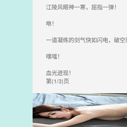
江陵风眼神一寒，屈指一弹！
咻！
一道凝练的剑气快如闪电，破空
噗嗤！
血光迸现！
第(1/3)页