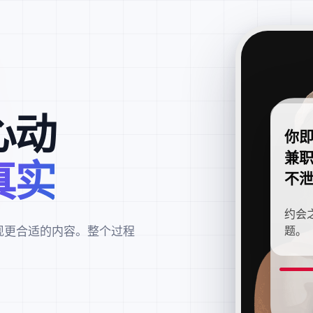
心动
你
兼
真实
不
约会
现更合适的内容。整个过程
题。