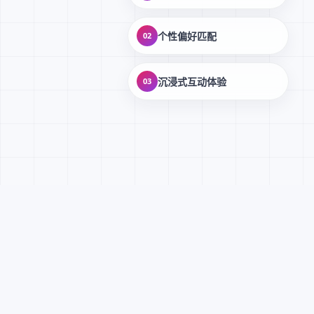
个性偏好匹配
02
沉浸式互动体验
03