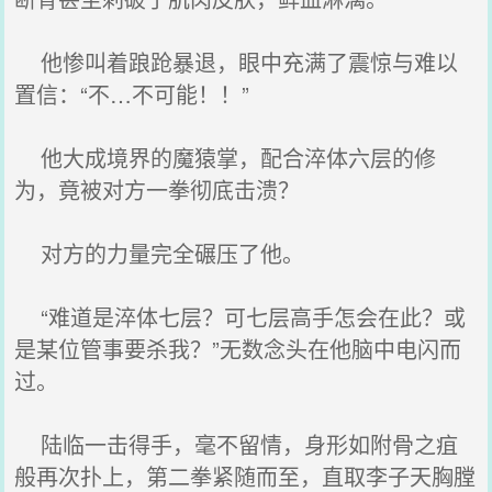
他惨叫着踉跄暴退，眼中充满了震惊与难以
置信：“不…不可能！！”
他大成境界的魔猿掌，配合淬体六层的修
为，竟被对方一拳彻底击溃？
对方的力量完全碾压了他。
“难道是淬体七层？可七层高手怎会在此？或
是某位管事要杀我？”无数念头在他脑中电闪而
过。
陆临一击得手，毫不留情，身形如附骨之疽
般再次扑上，第二拳紧随而至，直取李子天胸膛