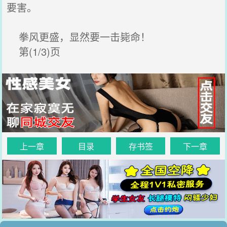
要害。
拳风更盛，显然要一击毙命！
第(1/3)页
上一章
目录
存书签
下一章