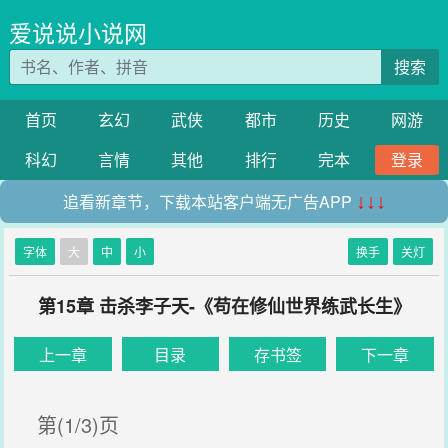
爱说说小说网
搜索
首页
玄幻
武侠
都市
历史
网游
科幻
言情
其他
排行
完本
登录
追看新章节，下载本站客户端无广告APP
↓↓↓
字体
大
中
小
换手
关灯
第15章 击杀李子天-《苟在修仙世界练武长生》
上一章
目录
存书签
下一章
第(1/3)页