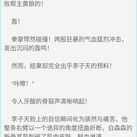
败帮主黄狼的！
轰！
拳掌悍然碰撞！两股狂暴的气血猛烈冲击，
发出沉闷的轰鸣！
然而，结果却完全出乎李子天的预料！
“咔嚓！”
令人牙酸的骨裂声清晰响起！
李子天脸上的自信瞬间化为骇然与痛苦，他
整条右臂以一个诡异的角度扭曲折断，白森森的
断骨甚至刺破了肌肉皮肤，鲜血淋漓。