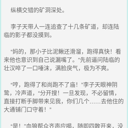
纵横交错的矿洞深处。
李子天带人一连追查了十几条矿道，却连陆
临的影子都没摸到。
“妈的，那小子比泥鳅还滑溜，跑得真快！看
来他也意识到自己说漏嘴了。”先前逼问陆临的
壮汉啐了一口唾沫，满脸戾气，极为不爽。
“哼，跑得了和尚跑不了庙！”李子天眼神阴
鸷，冷声道，“分开搜！一旦发现，不必留情，
直接打断手脚带来见我，你们几个……去他住的
大通铺门口守着！”
“是！”血狼帮众齐声应喝，随即四散开来，没