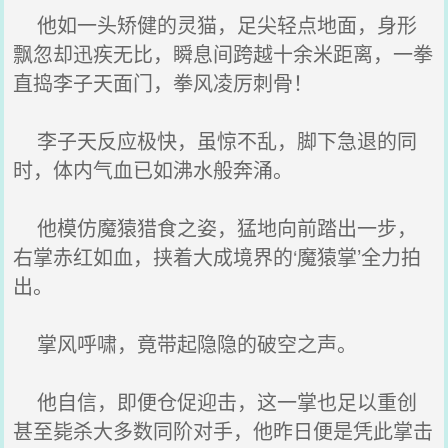
他如一头矫健的灵猫，足尖轻点地面，身形
飘忽却迅疾无比，瞬息间跨越十余米距离，一拳
直捣李子天面门，拳风凌厉刺骨！
李子天反应极快，虽惊不乱，脚下急退的同
时，体内气血已如沸水般奔涌。
他模仿魔猿猎食之姿，猛地向前踏出一步，
右掌赤红如血，挟着大成境界的‘魔猿掌’全力拍
出。
掌风呼啸，竟带起隐隐的破空之声。
他自信，即便仓促迎击，这一掌也足以重创
甚至毙杀大多数同阶对手，他昨日便是凭此掌击