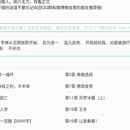
他做人。简介无力，祥看正文
不错的话请不要忘记向您QQ群和微博微信里的朋友推荐哦！
、
学神从无限就职开始
、
吾为道一
、
混元武帝
、
开局就较真，对面被我
斯
、
不厌诈
、
第一魂环
第3章 再做选择
 渔翁之利，大丰收
第7章 猥琐发育
 逃亡
第11章 天梦冰蚕（上）
 入学
第15章 王冬
 一百圈【2000字】
第19章 让我看看！