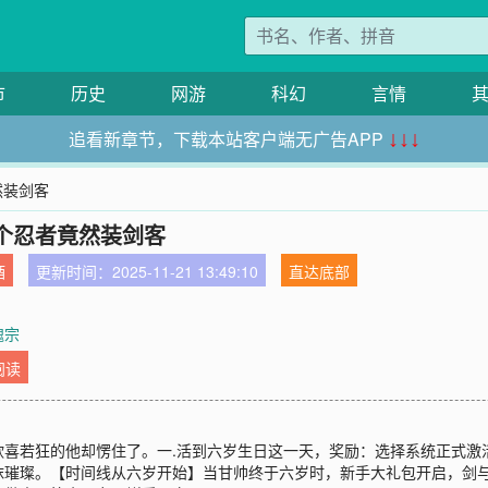
市
历史
网游
科幻
言情
追看新章节，下载本站客户端无广告APP
↓↓↓
然装剑客
个忍者竟然装剑客
酒
更新时间：2025-11-21 13:49:10
直达底部
魂宗
阅读
喜若狂的他却愣住了。一.活到六岁生日这一天，奖励：选择系统正式激
抹璀璨。【时间线从六岁开始】当甘帅终于六岁时，新手大礼包开启，剑