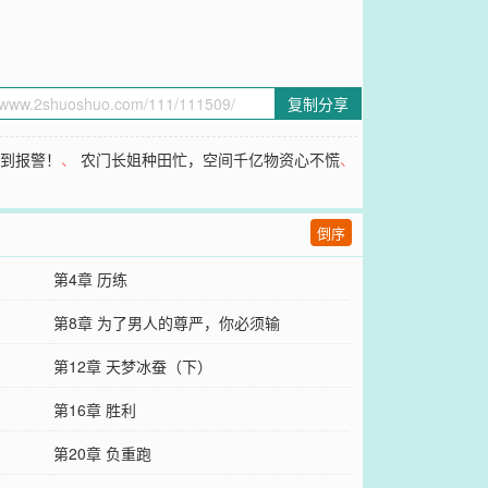
复制分享
吓到报警！
、
农门长姐种田忙，空间千亿物资心不慌
、
倒序
第4章 历练
第8章 为了男人的尊严，你必须输
第12章 天梦冰蚕（下）
第16章 胜利
第20章 负重跑