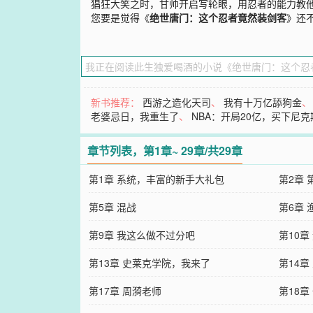
猖狂大笑之时，甘帅开启写轮眼，用忍者的能力教
您要是觉得《
绝世唐门：这个忍者竟然装剑客
》还
新书推荐：
西游之造化天司
、
我有十万亿舔狗金
老婆忌日，我重生了
、
NBA：开局20亿，买下尼克
章节列表，第1章~ 29章/共29章
第1章 系统，丰富的新手大礼包
第2章 
第5章 混战
第6章
第9章 我这么做不过分吧
第10章
第13章 史莱克学院，我来了
第14章
第17章 周漪老师
第18章