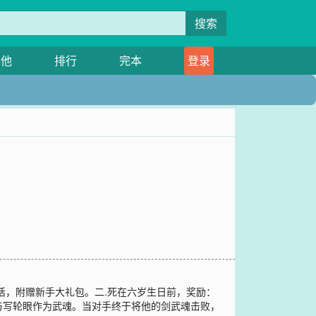
搜索
其他
排行
完本
登录
活，附赠新手大礼包。二.死在六岁生日前，奖励：
与写轮眼作为武魂。当对手终于将他的剑武魂击败，