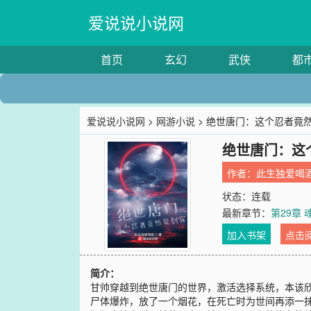
爱说说小说网
首页
玄幻
武侠
都
爱说说小说网
>
网游小说
> 绝世唐门：这个忍者竟
绝世唐门：这
作者：
此生独爱喝
状态：连载
最新章节：
第29章 
加入书架
点击
简介：
甘帅穿越到绝世唐门的世界，激活选择系统，本该欣
尸体爆炸，放了一个烟花，在死亡时为世间再添一