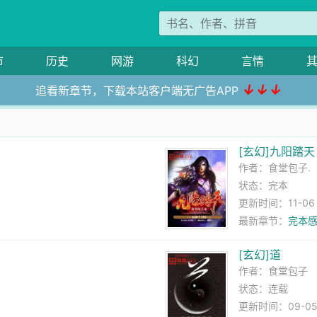
市
历史
网游
科幻
言情
↓↓↓
追看新章节，下载本站客户端无广告APP
[玄幻]九阳踏天
作者：
食堂包子.
状态：完本
更新时间：11-06 1
最新章节：
完本
[玄幻]道
作者：
食堂包子
状态：连载
更新时间：09-05 