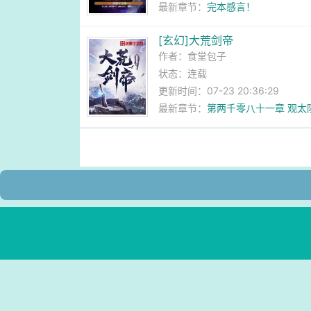
最新章节：
完本感言！
[玄幻]大荒剑帝
作者：
食堂包子
状态：连载
更新时间：07-23 20:36:29
最新章节：
第两千零八十一章 观太