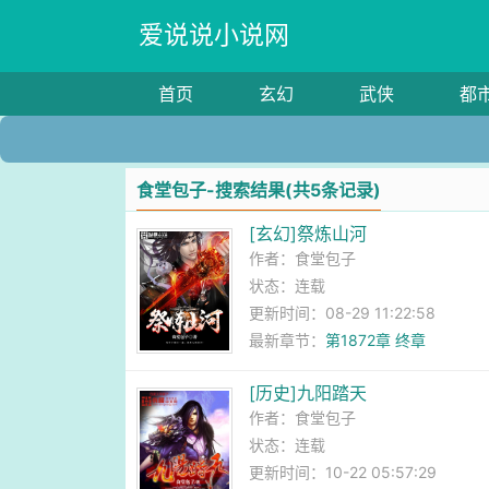
爱说说小说网
首页
玄幻
武侠
都
食堂包子-搜索结果(共5条记录)
[玄幻]祭炼山河
作者：
食堂包子
状态：连载
更新时间：08-29 11:22:58
最新章节：
第1872章 终章
[历史]九阳踏天
作者：
食堂包子
状态：连载
更新时间：10-22 05:57:29