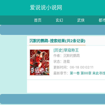
爱说说小说网
首页
玄幻
武侠
都
沉默的鹦鹉-搜索结果(共2条记录)
[历史]草寇称王
作者：
沉默的鹦鹉
状态：连载
更新时间：06-18 00:02:11
最新章节：
第一卷 第88章 来此