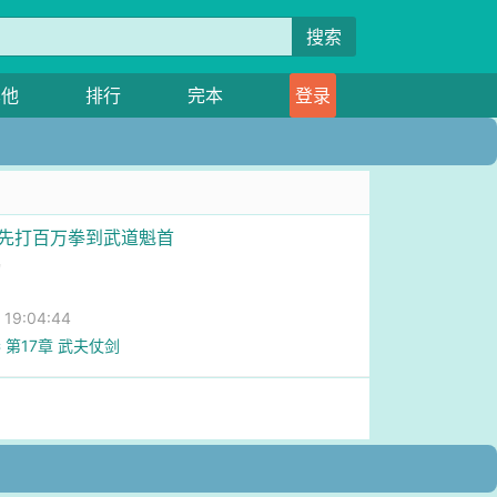
搜索
其他
排行
完本
登录
从先打百万拳到武道魁首
鹉
9:04:44
 第17章 武夫仗剑