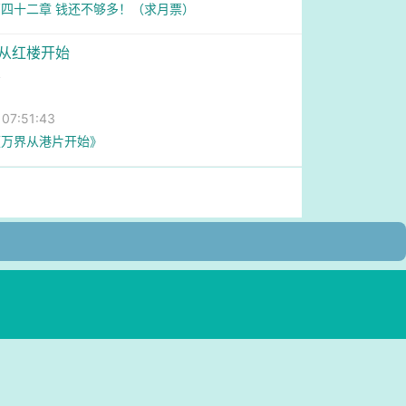
四十二章 钱还不够多！（求月票）
天从红楼开始
掌
7:51:43
《万界从港片开始》