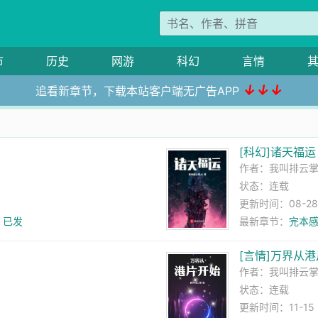
市
历史
网游
科幻
言情
↓↓↓
追看新章节，下载本站客户端无广告APP
[科幻]诸天福运
作者：
我叫排云
状态：连载
更新时间：08-28 0
》已发
最新章节：
完本
[言情]万界从
作者：
我叫排云
状态：连载
更新时间：11-15 2