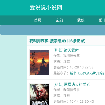
爱说说小说网
首页
玄幻
武侠
都
我叫排云掌-搜索结果(共6条记录)
[科幻]诸天武命
作者：
我叫排云掌
状态：连载
更新时间：10-28 16:22:58
最新章节：
新书《万界从港片开始
[科幻]纵横诸天的武者
作者：
我叫排云掌
状态：连载
更新时间：10-14 23:30:43