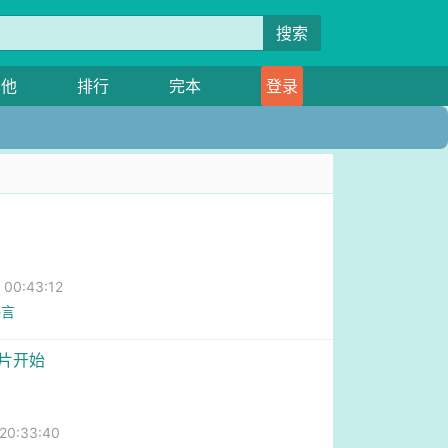
搜索
其他
排行
完本
登录
掌
0:43:12
感言
港片开始
掌
0:33:40