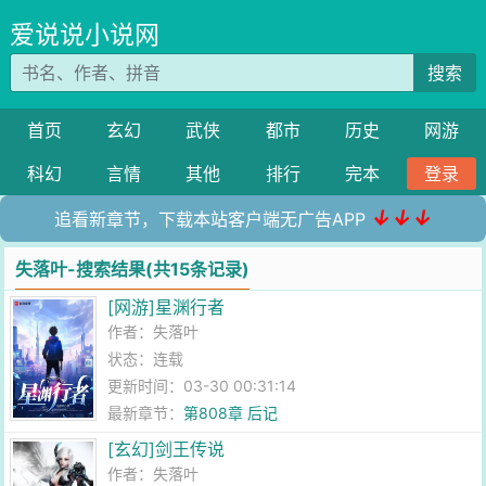
爱说说小说网
搜索
首页
玄幻
武侠
都市
历史
网游
科幻
言情
其他
排行
完本
登录
↓↓↓
追看新章节，下载本站客户端无广告APP
失落叶-搜索结果(共15条记录)
[网游]星渊行者
作者：
失落叶
状态：连载
更新时间：03-30 00:31:14
最新章节：
第808章 后记
[玄幻]剑王传说
作者：
失落叶