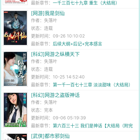
最新章节：
一千三百七十九章 重生（大结局）
[网游]我是剑仙
作者：
失落叶
状态：连载
更新时间：09-26 10:10:02
最新章节：
后续大纲+后记+完本感言
[科幻]网游之纵横天下
作者：
失落叶
状态：连载
更新时间：10-25 14:52:40
最新章节：
第一千一百七十三章 淡淡甜味（大结局）
[科幻]网游之盗版神话
作者：
失落叶
状态：完本
更新时间：09-06 05:19:39
最新章节：
第六百三十三 我们是神话【大结局（附完
本感言）】
[武侠]都市邪剑仙