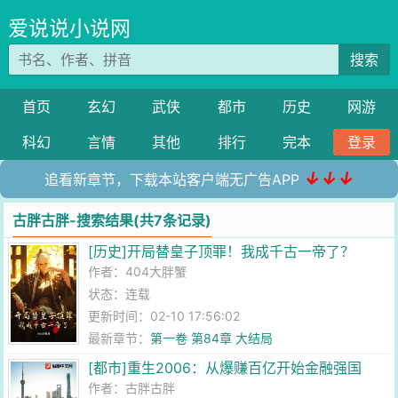
爱说说小说网
搜索
首页
玄幻
武侠
都市
历史
网游
科幻
言情
其他
排行
完本
登录
↓↓↓
追看新章节，下载本站客户端无广告APP
古胖古胖-搜索结果(共7条记录)
[历史]开局替皇子顶罪！我成千古一帝了？
作者：
404大胖蟹
状态：连载
更新时间：02-10 17:56:02
最新章节：
第一卷 第84章 大结局
[都市]重生2006：从爆赚百亿开始金融强国
作者：
古胖古胖