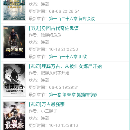
状态：连载
更新时间：08-06 20:26:54
最新章节：
第一百二十六章 智库会议
[历史]身回古代奇佐鬼谋
作者：
矮胖的瓜瓜
状态：连载
更新时间：10-18 21:02:50
最新章节：
第一百一十六章 阻敌
[玄幻]埋葬万古，从被仙女炼尸开始
作者：
肥胖从码字开始
状态：连载
更新时间：06-05 19:29:31
最新章节：
第一卷 第65章 抓捕顾惊影
[玄幻]万古最强宗
作者：
小三胖子
状态：连载
更新时间：10-10 15:38:16