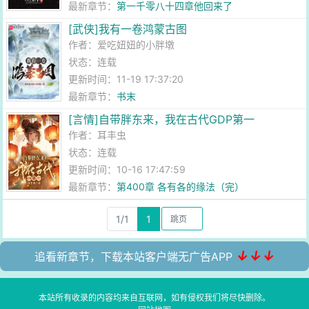
最新章节：
第一千零八十四章他回来了
[武侠]我有一卷鸿蒙古图
作者：
爱吃妞妞的小胖墩
状态：连载
更新时间：11-19 17:37:20
最新章节：
书末
[言情]自带胖东来，我在古代GDP第一
作者：
耳丰虫
状态：连载
更新时间：10-16 17:47:59
最新章节：
第400章 各有各的缘法（完）
1/1
1
↓↓↓
追看新章节，下载本站客户端无广告APP
本站所有收录的内容均来自互联网，如有侵权我们将尽快删除。