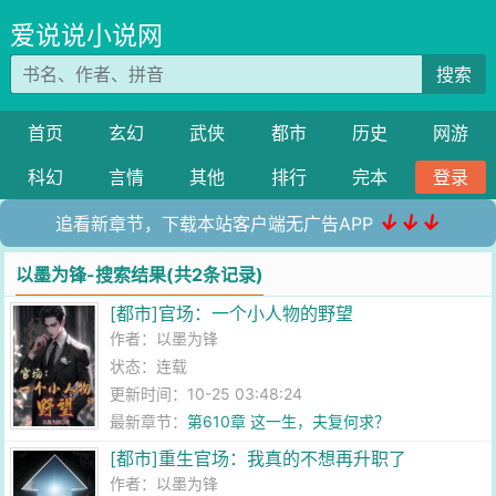
爱说说小说网
搜索
首页
玄幻
武侠
都市
历史
网游
科幻
言情
其他
排行
完本
登录
↓↓↓
追看新章节，下载本站客户端无广告APP
以墨为锋-搜索结果(共2条记录)
[都市]官场：一个小人物的野望
作者：
以墨为锋
状态：连载
更新时间：10-25 03:48:24
最新章节：
第610章 这一生，夫复何求？
[都市]重生官场：我真的不想再升职了
作者：
以墨为锋