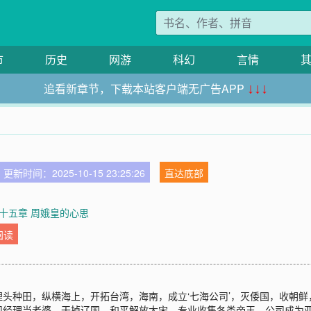
市
历史
网游
科幻
言情
追看新章节，下载本站客户端无广告APP
↓↓↓
更新时间：2025-10-15 23:25:26
直达底部
十五章 周娥皇的心思
阅读
头种田，纵横海上，开拓台湾，海南，成立‘七海公司’，灭倭国，收朝
司经理当老婆。干掉辽国，和平解放大宋。专业收集各类帝王，公司成为亚