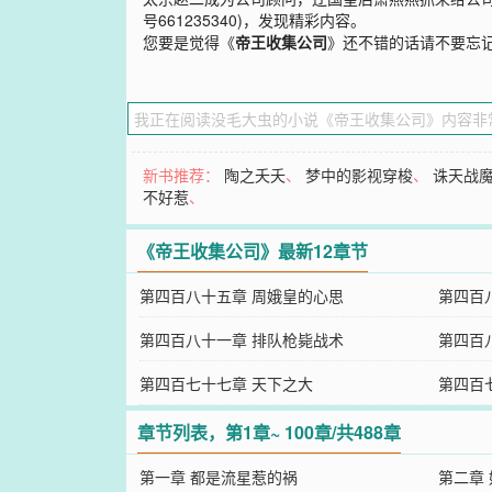
号661235340)，发现精彩内容。
您要是觉得《
帝王收集公司
》还不错的话请不要忘
新书推荐：
陶之夭夭
、
梦中的影视穿梭
、
诛天战
不好惹
、
《帝王收集公司》最新12章节
第四百八十五章 周娥皇的心思
第四百
第四百八十一章 排队枪毙战术
第四百
第四百七十七章 天下之大
第四百
章节列表，第1章~ 100章/共488章
第一章 都是流星惹的祸
第二章