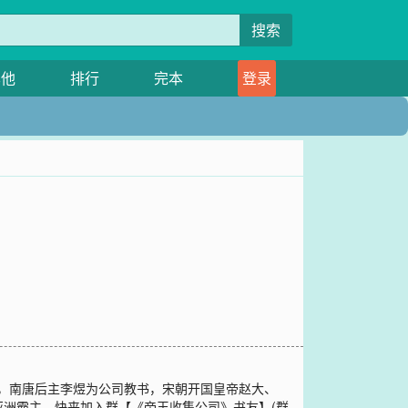
搜索
其他
排行
完本
登录
鲜，南唐后主李煜为公司教书，宋朝开国皇帝赵大、
洲霸主。快来加入群【《帝王收集公司》书友】(群