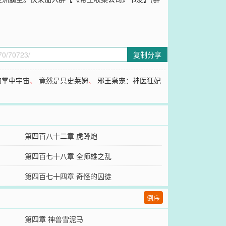
复制分享
的掌中宇宙
、
竟然是只史莱姆
、
邪王枭宠：神医狂妃
第四百八十二章 虎蹲炮
第四百七十八章 全师雄之乱
第四百七十四章 奇怪的囚徒
倒序
第四章 神兽雪泥马