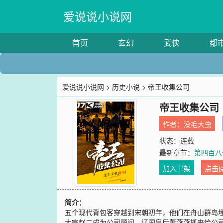
爱说说小说网
首页
玄幻
武侠
都
爱说说小说网
>
历史小说
> 帝王收集公司
帝王收集公司
作者：
没毛大虫
状态：连载
最新章节：
第四百八
加入书架
点击
简介：
五个现代背包客穿越到宋朝初年，他们在舟山群岛埋
太宗赵二成为公司顾问，辽国皇后萧燕燕抓来给公