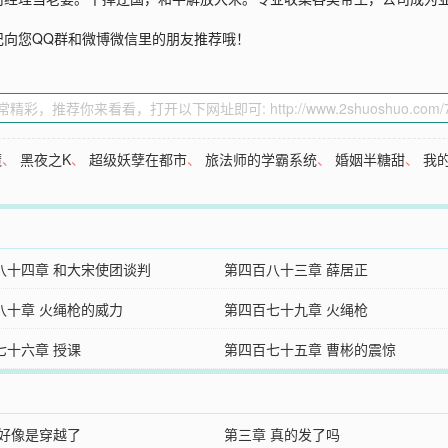
记向您QQ群和微博微信里的朋友推荐哦！
魔
、
黑夜之K
、
超级妖孽在都市
、
旅法师的学霸系统
、
婚姻半糖甜
、
我
八十四章 和大宋使团谈判
第四百八十三章 薛居正
八十章 火绳枪的威力
第四百七十九章 火绳枪
七十六章 授课
第四百七十五章 曹彬的震惊
 好像是穿越了
第三章 真的发了吗