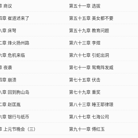
章 商议
第五十一章 选拔
四章 崔道述来了
第五十五章 美女都不要
八章 床弩
第五十九章 教育问题
二章 烽火扬州路
第六十三章 李煜
六章 危机来临
第六十七章 引蛇出洞
章 夜袭
第七十一章 鸳鸯阵发威
四章 崩溃
第七十五章 伏击
八章 回到朐山岛
第七十九章 重奖
二章 赵匡胤
第八十三章 睡王耶律璟
六章 银行与纸币
第八十七章 七海公司
章 上元节晚会（三）
第九十一章 傅红玉