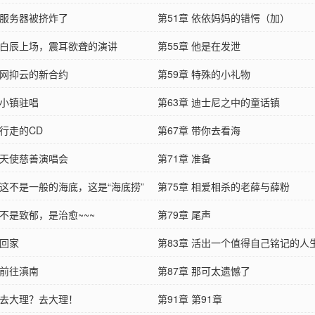
 服务器被挤炸了
第51章 依依妈妈的错愕（加）
章 白辰上场，震耳欲聋的演讲
第55章 他是在发泄
 网抑云的新合约
第59章 特殊的小礼物
 小镇驻唱
第63章 迪士尼之中的童话镇
 行走的CD
第67章 带你去看海
 天使慈善演唱会
第71章 准备
 这不是一般的海底，这是“海底捞”
第75章 相爱相杀的老薛与薛粉
 不是致郁，是治愈~~~
第79章 尾声
 回家
第83章 活出一个值得自己铭记的人
 前往滇南
第87章 那可太遗憾了
章 去大理？去大理！
第91章 第91章