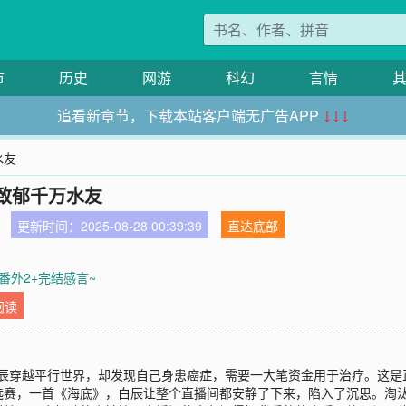
市
历史
网游
科幻
言情
追看新章节，下载本站客户端无广告APP
↓↓↓
水友
，致郁千万水友
更新时间：2025-08-28 00:39:39
直达底部
 番外2+完结感言~
阅读
】白辰穿越平行世界，却发现自己身患癌症，需要一大笔资金用于治疗。这是
选赛，一首《海底》，白辰让整个直播间都安静了下来，陷入了沉思。淘