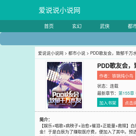
爱说说小说网
首页
玄幻
武侠
都
爱说说小说网
>
都市小说
> PDD歌友会，致郁千万
PDD歌友会
作者：
铁锅炖小鸟
状态：连载
最新章节：
第155章
加入书架
点击
简介：
【娱乐+唱歌+病秧子+治愈+催泪+正能量+救赎
金！于是白辰为了赚取医疗费，便加入了其中。预