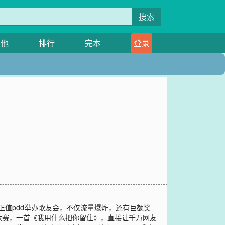
搜索
其他
排行
完本
登录
正值pdd举办歌友会，不仅流量爆炸，还有巨额奖
汰赛，一首《我用什么把你留住》，直接让千万网友