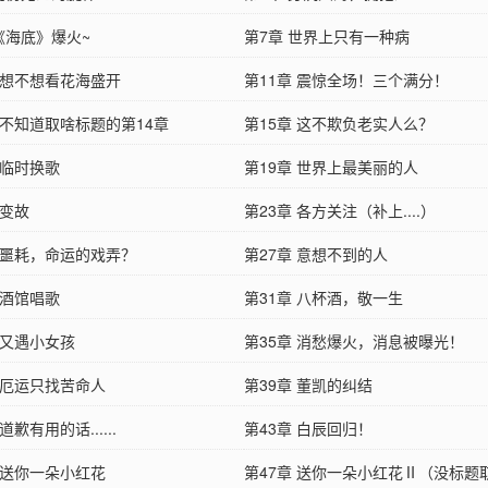
《海底》爆火~
第7章 世界上只有一种病
章 想不想看花海盛开
第11章 震惊全场！三个满分！
 不知道取啥标题的第14章
第15章 这不欺负老实人么？
 临时换歌
第19章 世界上最美丽的人
 变故
第23章 各方关注（补上....）
章 噩耗，命运的戏弄？
第27章 意想不到的人
 酒馆唱歌
第31章 八杯酒，敬一生
 又遇小女孩
第35章 消愁爆火，消息被曝光！
 厄运只找苦命人
第39章 董凯的纠结
道歉有用的话......
第43章 白辰回归！
 送你一朵小红花
第47章 送你一朵小红花Ⅱ（没标题