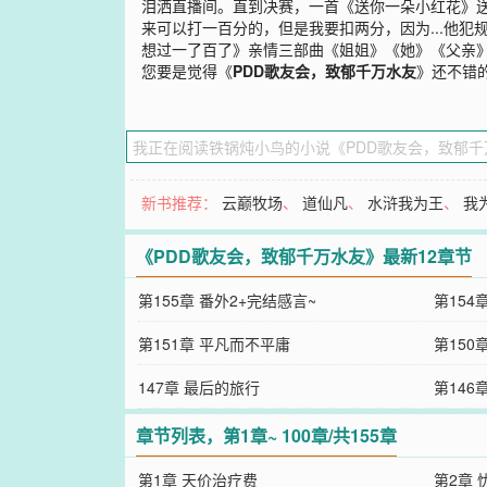
泪洒直播间。直到决赛，一首《送你一朵小红花》送
来可以打一百分的，但是我要扣两分，因为...他
想过一了百了》亲情三部曲《姐姐》《她》《父亲》...
您要是觉得《
PDD歌友会，致郁千万水友
》还不错
新书推荐：
云巅牧场
、
道仙凡
、
水浒我为王
、
我
《PDD歌友会，致郁千万水友》最新12章节
第155章 番外2+完结感言~
第154
第151章 平凡而不平庸
第150
147章 最后的旅行
第146
章节列表，第1章~ 100章/共155章
第1章 天价治疗费
第2章