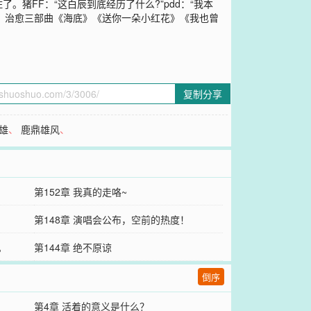
猪FF：“这白辰到底经历了什么?”pdd：“我本
的。治愈三部曲《海底》《送你一朵小红花》《我也曾
复制分享
雄
、
鹿鼎雄风
、
第152章 我真的走咯~
第148章 演唱会公布，空前的热度！
。
第144章 绝不原谅
倒序
第4章 活着的意义是什么？