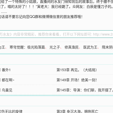
给了一个特殊的小姑娘，直播间的水友门得知背后的故事后，终于绷不住了。
犯规了，唱的太好了！！！”寅老大：我已经跪了。众网友：白辰是懂刀子
...
的话请不要忘记向您QQ群和微博微信里的朋友推荐哦！
为王
、
寒穹觉醒：极光陷落篇
、
光之子
、
修真渔民
、
医武为王
、
隋末阴
章 番外1
第153章 再见。（大结局）
章 都在啊~
第149章 开场！绝美一刻！
章 鸟巢见
第145章：导演：你们聊，我开摆了
 忧伤无比的旋律
第3章 身沉大海，拥抱死亡