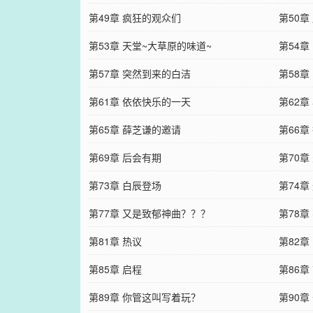
第49章 疯狂的观众们
第50章
第53章 天堂~大草原的味道~
第54
第57章 突然到来的白洁
第58章
第61章 依依快乐的一天
第62章
第65章 薛芝谦的邀请
第66章
第69章 后会有期
第70章
第73章 白辰登场
第74章
第77章 又是致郁神曲？？？
第78章
第81章 热议
第82章
第85章 启程
第86章
第89章 你管这叫写着玩？
第90