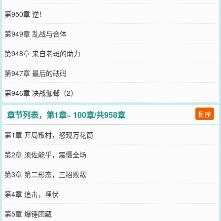
第950章 逆！
第949章 乱战与合体
第948章 来自老斑的助力
第947章 最后的砝码
第946章 决战伽邺（2）
章节列表，第1章~ 100章/共958章
倒序
第1章 开局叛村，怒现万花筒
第2章 须佐能乎，震慑全场
第3章 第二形态，三招败敌
第4章 追击，埋伏
第5章 爆锤团藏