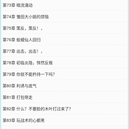
第73章 暗流涌动
第74章 雏田大小姐的烦恼
第75章 策反，策反！，
第76章 蛤蟆仙人回归
第77章 出击，出击！，
第78章 初临炎隐，悍然反叛
第79章 你就不能矜持一下吗？
第80章 利诱与底气
第81章 打包带走
第82章 什么？不要脸的木叶打过来了？
第83章 玩战术的心都黑