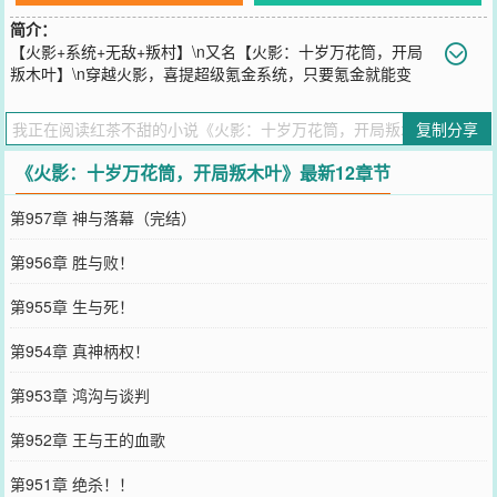
简介：
【火影+系统+无敌+叛村】\n又名【火影：十岁万花筒，开局
叛木叶】\n穿越火影，喜提超级氪金系统，只要氪金就能变
强！\n赞了十年压岁钱的宇智波夏目，终于洞开了【万花筒写轮
眼】！\n接下来，什么飞雷神、仙人模式、八门遁甲、轮回眼、重粒
复制分享
子模式…我全都要！\n从今天起，再也不做木叶的舔狗！\n败富岳、
怼猿飞、杀团藏、叛木叶…谁挡着我叛村谁就得死！\n生死看淡，不
《火影：十岁万花筒，开局叛木叶》最新12章节
服就干！\n我叫宇智波夏目，忍界新神！谁赞成？谁反对？
您要是觉得《
火影：十岁万花筒，开局叛木叶
》还不错的话请不要忘
第957章 神与落幕（完结）
记向您QQ群和微博微信里的朋友推荐哦！
第956章 胜与败！
第955章 生与死！
第954章 真神柄权！
第953章 鸿沟与谈判
第952章 王与王的血歌
第951章 绝杀！！