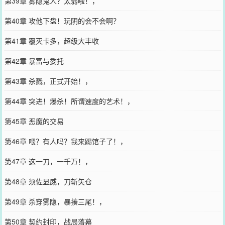
第39章 雾隐鬼人？太弱啦！，
第40章 攻他下盘！玩阴的会不会啊？
第41章 覆灭卡多，超级大丰收
第42章 暴富与委托
第43章 杀戮，正式开始！，
第44章 突进！爆杀！所谓速度的艺术！，
第45章 恶魔的交易
第46章 喂？有人吗？我来踢馆子了！，
第47章 这一刀，一千万！，
第48章 须佐显威，刀斩矢仓
第49章 杀穿雾隐，暴揍三尾！，
第50章 契约封印，战局落幕