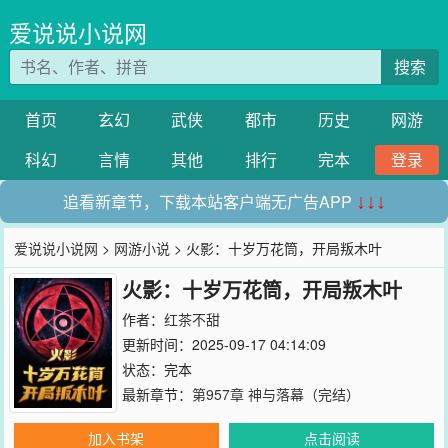
爱说说小说网
搜索
首页
玄幻
武侠
都市
历史
网游
科幻
言情
其他
排行
完本
登录
追看新章节，下载本站客户端无广告APP
↓↓↓
爱说说小说网
>
网游小说
> 火影：十岁万花筒，开局叛木叶
火影：十岁万花筒，开局叛木叶
作者：
红茶不甜
更新时间：2025-09-17 04:14:09
状态：完本
最新章节：
第957章 神与落幕（完结）
加入书架
点击阅读