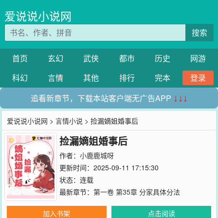
爱说说小说网
搜索
首页
玄幻
武侠
都市
历史
网游
科幻
言情
其他
排行
完本
登录
追看新章节，下载本站客户端无广告APP
↓↓↓
爱说说小说网
>
言情小说
> 捡漏嫡姐婚事后
捡漏嫡姐婚事后
作者：
小鹿鹿城呀
更新时间：2025-09-11 17:15:30
状态：连载
最新章节：
第一卷 第35章 分家具体分法
加入书架
点击阅读