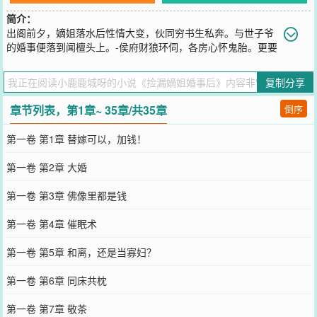
简介：
出阁前夕，嫡姐落水后性情大变，伙同穷书生私奔。与世子爷
的婚事便落到闻檀头上。-侯府财狼环伺，各房心怀鬼胎。更要
命的是，新婚夜薛泗云奇毒发作，为拉拢她谆谆诱导：“我们不做夫
妻，互相帮助，钱财随你花。”“待大仇得报，你想和离再嫁？还是等
复制分享
我死后，留在侯府做个有钱有权的寡妇？”闻檀与其击掌盟约，坐等丧
夫！-一年又一年，闻檀当上王妃，膝下两个娃开始打酱油。薛泗云频
章节列表，第1章~ 35章/共35章
倒序
繁咳血也依旧健在，眼神发虚：“……我活不了多久，你且再多忍
忍？”-闻莺冷眼瞧着府中最不起眼的庶妹嫁入虎穴，相信过不了多
第一卷 第1章 替嫁可以，加钱！
久，就会传来世子中毒、庶妹病逝的消息。可来年春狩上，世子风光
霁月，独占鳌头，哪有半分病弱模样，将亲手猎到的雪狐送与妻子作
第一卷 第2章 大婚
披肩。她再次嫉妒得红了眼。
您要是觉得《
捡漏嫡姐婚事后
》还不错的话请不要忘记向您QQ群和微
第一卷 第3章 佛像里都是钱
博微信里的朋友推荐哦！
第一卷 第4章 催眠术
第一卷 第5章 和离，还是当寡妇？
第一卷 第6章 同床共枕
第一卷 第7章 敬茶