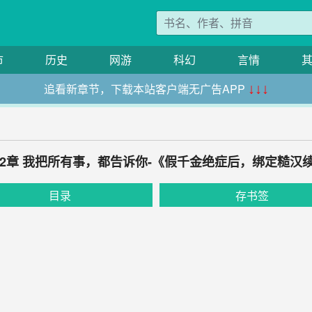
市
历史
网游
科幻
言情
追看新章节，下载本站客户端无广告APP
↓↓↓
82章 我把所有事，都告诉你-《假千金绝症后，绑定糙汉
目录
存书签