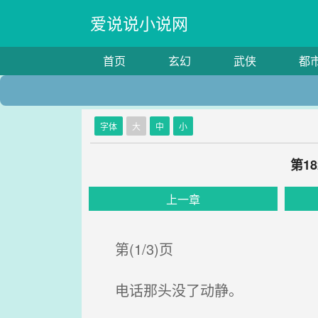
爱说说小说网
首页
玄幻
武侠
都
字体
大
中
小
第1
上一章
第(1/3)页
电话那头没了动静。