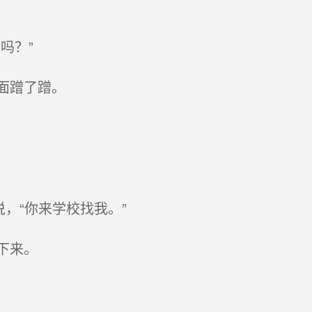
吗？”
面蹭了蹭。
，“你来学校找我。”
下来。