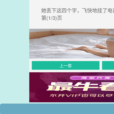
她丢下这四个字，飞快地挂了电
第(1/3)页
上一章