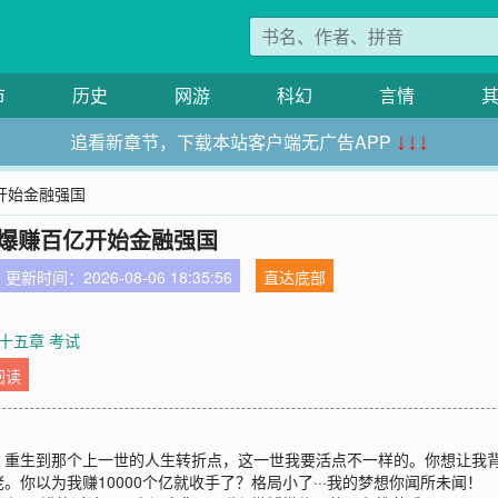
市
历史
网游
科幻
言情
追看新章节，下载本站客户端无广告APP
↓↓↓
亿开始金融强国
从爆赚百亿开始金融强国
更新时间：2026-08-06 18:35:56
直达底部
十五章 考试
阅读
，重生到那个上一世的人生转折点，这一世我要活点不一样的。你想让我
你以为我赚10000个亿就收手了？格局小了···我的梦想你闻所未闻！