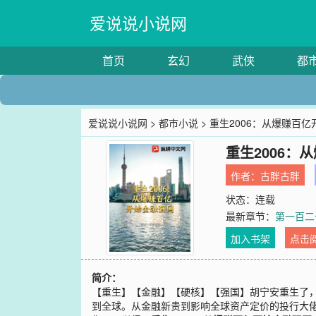
爱说说小说网
首页
玄幻
武侠
都
爱说说小说网
>
都市小说
> 重生2006：从爆赚百
重生2006：
作者：
古胖古胖
状态：连载
最新章节：
第一百二
加入书架
点击
简介：
【重生】【金融】【硬核】【强国】胡宁安重生了
到全球。从金融新贵到影响全球资产定价的投行大佬。