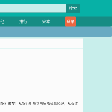
搜索
其他
排行
完本
登录
背锅？做梦！从银行柜员到陆家嘴私募经理，从香江