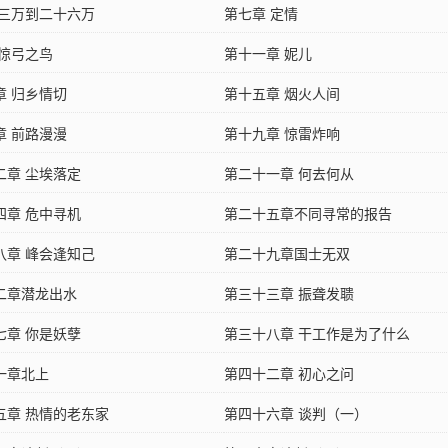
 三万到二十六万
第七章 定情
 惊弓之鸟
第十一章 妮儿
章 归乡情切
第十五章 烟火人间
章 前路漫漫
第十九章 惊雷炸响
二章 尘埃落定
第二十一章 何去何从
四章 危中寻机
第二十五章不同寻常的报告
八章 峰会逢知己
第二十九章国士无双
二章潜龙出水
第三十三章 振聋发聩
七章 你是妖孽
第三十八章 干工作是为了什么
一章北上
第四十二章 初心之问
五章 热情的老东家
第四十六章 谈判（一）