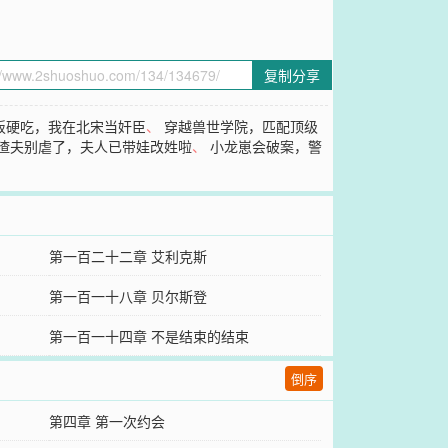
复制分享
饭硬吃，我在北宋当奸臣
、
穿越兽世学院，匹配顶级
渣夫别虐了，夫人已带娃改姓啦
、
小龙崽会破案，警
第一百二十二章 艾利克斯
第一百一十八章 贝尔斯登
第一百一十四章 不是结束的结束
倒序
第四章 第一次约会