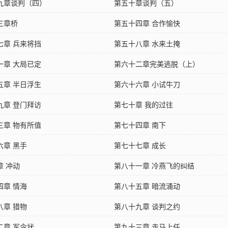
九章谈判（四）
第五十章谈判（五）
三章桥
第五十四章 合作愉快
七章 兵来将挡
第五十八章 水来土掩
一章 大局已定
第六十二章完美逃脱（上）
五章 半日浮生
第六十六章 小试牛刀
九章 登门拜访
第七十章 我的过往
三章 物有所值
第七十四章 南下
六章 黑手
第七十七章 成长
章 冲动
第八十一章 冷燕飞的纠结
四章 情海
第八十五章 暗流涌动
八章 猎物
第八十九章 谈判之约
二章 军令状
第九十三章 走马上任