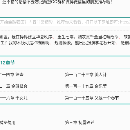
》还不错的话请不要忘记向您QQ群和微博微信里的朋友推荐哦！
剿匪，我在异界建立华夏秩序
、
重生七零，炮灰真千金当杠精改命
、
软
求生？我的木筏可是种植园啊
、
规则怪谈，熊出没扮演李老板开始
、
绝嗣
12章节
二十四章 筛查
第一百二十三章 美人计
二十章 金融峰会
第一百一十九章 余乐莹
一十六章 干女儿
第一百一十五章 又是一个春节
 潜龙勿用
第三章 初露锋芒