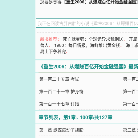
您要是觉得《
重生2006：从爆赚百亿开始金融强国
新书推荐：
死亡就变强：全球诡异求我别送
、
开局
兽人
、
1980：每日情报，海鲜堆出黄金楼
、
海上
局上下争着宠
、
《重生2006：从爆赚百亿开始金融强国》最新
第一百二十五章 考试
第一百
第一百二十一章 护身符
第一百
第一百一十七章 订婚
第一百
章节列表，第1章~ 100章/共127章
第一章 蝴蝶扇动了翅膀
第二章