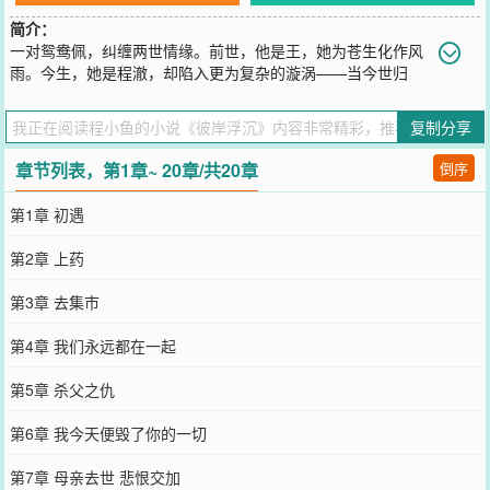
简介：
一对鸳鸯佩，纠缠两世情缘。前世，他是王，她为苍生化作风
雨。今生，她是程澈，却陷入更为复杂的漩涡——当今世归
来，暗战与阴谋接踵而至。在历经被沈行知强取豪夺、阮雨婷的算计
与爱人分离后，她毅然选择与命定之人携手。然而，命运的终章再次
复制分享
于天台写就——前世今生的执念
您要是觉得《
彼岸浮沉
》还不错的话请不要忘记向您QQ群和微博微信
章节列表，第1章~ 20章/共20章
倒序
里的朋友推荐哦！
第1章 初遇
第2章 上药
第3章 去集市
第4章 我们永远都在一起
第5章 杀父之仇
第6章 我今天便毁了你的一切
第7章 母亲去世 悲恨交加