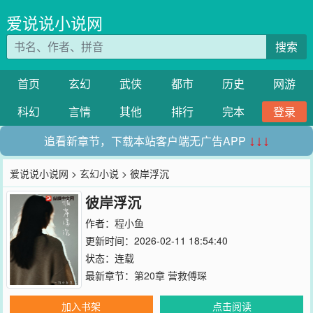
爱说说小说网
搜索
首页
玄幻
武侠
都市
历史
网游
科幻
言情
其他
排行
完本
登录
追看新章节，下载本站客户端无广告APP
↓↓↓
爱说说小说网
>
玄幻小说
> 彼岸浮沉
彼岸浮沉
作者：
程小鱼
更新时间：2026-02-11 18:54:40
状态：连载
最新章节：
第20章 营救傅琛
加入书架
点击阅读