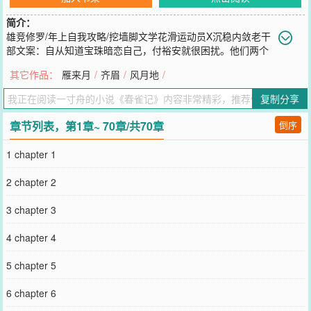
简介：
雄竞修罗/年上自我攻略/挖墙脚文学花滑运动员X沉稳内敛老干
部文案：自从知道宝珠暗恋自己，付裕安就很困扰。他们两个
之间，年纪和辈份都是跨不过的鸿沟。经过一段时间的挣扎，付裕安
其它作品：
雁来月
/
齐眉
/
风月地
/
决定和小姑娘说清楚。但他刚打算开口，顾宝珠便一脸红晕地叫他，
“小叔叔，我和梁均和在一起了。”付裕安愣了，半天没反应过来。梁
复制分享
均和是他的外甥，两个小家伙恋爱后，成天在付裕安跟前晃。而他的
眼睛，也一刻不离地落在宝珠白花苞一样的脸上，视线收都收不回
章节列表，第1章~ 70章/共70章
倒序
来。付裕安觉得自己一定是疯了。某天听见他们吵架，等到梁均和扬
长而去，他扶住宝珠的肩，“你在发抖，我送你回去。”分手后某个深
1 chapter 1
夜，梁均和去找宝珠道歉。开门的人是付裕安。他衣衫不整，端出男
友姿态，平静地系着扣子，上下打量外甥一眼，“宝珠累了，刚刚才睡
2 chapter 2
下，这儿没你什么事了，回去吧。”“……”｜sc，he｜男女主无血缘关
系，年上差九岁。｜非大女主文，只写一个女生的成长，以及，在挑
3 chapter 3
选异性这件事上，女主做任何选择都是正确的，请勿恶言攻击。人物
均为虚构，谢绝代入现实，更不要在评论区提及真实运动员，作者非
4 chapter 4
专业人士，如有错漏，请温柔指出。
您要是觉得《
春雀记
》还不错的话请不要忘记向您QQ群和微博微信里
5 chapter 5
的朋友推荐哦！
6 chapter 6