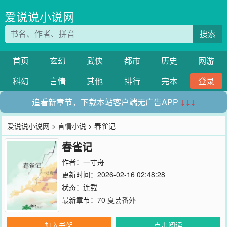
爱说说小说网
搜索
首页
玄幻
武侠
都市
历史
网游
科幻
言情
其他
排行
完本
登录
追看新章节，下载本站客户端无广告APP
↓↓↓
爱说说小说网
>
言情小说
> 春雀记
春雀记
作者：
一寸舟
更新时间：2026-02-16 02:48:28
状态：连载
最新章节：
70 夏芸番外
加入书架
点击阅读