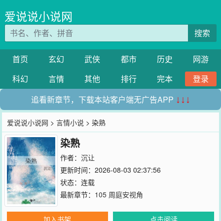
爱说说小说网
搜索
首页
玄幻
武侠
都市
历史
网游
科幻
言情
其他
排行
完本
登录
追看新章节，下载本站客户端无广告APP
↓↓↓
爱说说小说网
>
言情小说
> 染熟
染熟
作者：
沉让
更新时间：2026-08-03 02:37:56
状态：连载
最新章节：
105 周庭安视角
加入书架
点击阅读