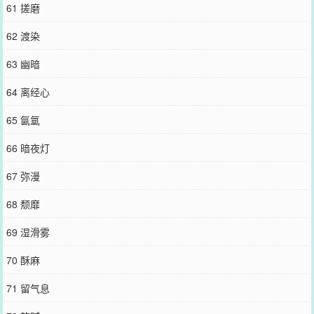
61 搓磨
62 渡染
63 幽暗
64 离经心
65 氤氲
66 暗夜灯
67 弥漫
68 颓靡
69 湿滑雾
70 酥麻
71 留气息