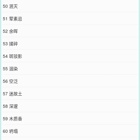
50 泯灭
51 荤素忌
52 余晖
53 揉碎
54 斑驳影
55 洇染
56 空泛
57 迷故土
58 深邃
59 木质香
60 坍塌