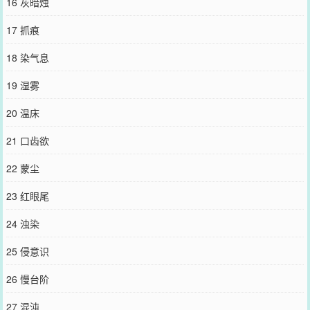
16 灰暗烛
17 抓痕
18 染气息
19 湿雾
20 温床
21 口齿欲
22 蒙尘
23 红眼尾
24 浊染
25 侵意识
26 慢台阶
27 混沌