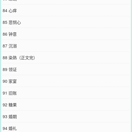
84 心痒
85 悲悯心
86 钟意
87 沉溺
88 染熟（正文完）
89 领证
90 家宴
91 旧账
92 糖果
93 婚期
94 婚礼