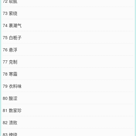
72 软腻
73 萦绕
74 裹潮气
75 白栀子
76 悬浮
77 克制
78 寒霜
79 衣料味
80 酸涩
81 数家珍
82 溃败
83 缭绕