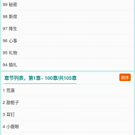
下：许雾再见到周佑林时，身边站着新的男友。彼时她刚归国，陪男
99 秘密
友赴一场旁人婚宴。她彬彬有礼，远近得当，举止分寸。但周佑林知
道，那不是真的她，她明明薄幸又狠心。婚宴散场，地下车库的晦暗
98 斯煜
角落，刚整场稳坐高台，尊贵持重受尽旁人奉承，从始至终一个眼神
都未给她的周佑林，此刻却是将人堵在那，低着眉眼，贴耳逼问：“雾
97 降生
雾，他知道你床上什么样么？”而另一边，男友不断的找寻，却找她不
见。-许雾十九岁，父母离异，被迫寄住在了母亲朋友家。母亲介绍说
96 心事
朋友独子周佑林，不但声名远播，而且还谦和有礼，很好相处。而许
雾，却在之后的两年间，在周家老宅无人处的亭台楼阁，隐隐角落，
95 礼物
受尽了他诸多败类搓磨。后来一晚，她事业敕肘，虚演周旋于人，旁
人暧昧执意拥揽。一向淡然的周佑林，将人当众拉走，逼退至无人角
94 婚礼
落，发狠的压下吻，最后轻抚她唇，说：“雾雾，如果必须要骗一个
人，试试继续骗我。”【纵你谎言箴箴，我愿甘之如饴】【破镜重圆/强
章节列表，第1章~ 100章/共105章
倒序
取豪夺/寄养】【高门权贵x律师】
您要是觉得《
染熟
》还不错的话请不要忘记向您QQ群和微博微信里的
1 荒唐
朋友推荐哦！
2 甜栀子
3 耳钉
4 小鹿眼