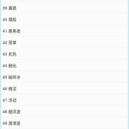
39 蛊惑
40 塌陷
41 裹黑夜
42 笼罩
43 炙热
44 融化
45 破碎冰
46 微涩
47 浮动
48 细浮游
49 渡津迷