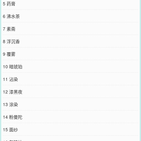
5 药膏
6 沸水茶
7 素斋
8 浮沉香
9 覆雾
10 暗琥珀
11 沾染
12 漆黑夜
13 涂染
14 粉曼陀
15 面纱