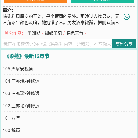
简介：
陈染和周庭安的开始，是个荒唐的意外。那晚过去找男友，无
人角落里颜色灰暗，她抱错了人。男友酒意微醺，把刚认错人
的她殷勤的拉至本尊跟前介绍：“周先生，这是我女友。”周庭安垂眸
其它作品：
半潮期
/
蝴蝶印记
/
寐色天气
/
掸了掸刚被抓皱的衣袖，应了声嗯：“很漂亮。”一番淡淡温和的态
度。明明视线都没往她脸上放。不过陈染算放宽了心，和圈内传闻消
复制分享
息里的周庭安很是相符。冷淡疏离，但不为难人。直到那晚她成功约
稿，做他的采访，于无人的会议室里，被他贴耳直言：“跟他了断，和
《染熟》最新12章节
我开始。”-周庭安望门高位，松间韬光，盛名在外。大概只有陈染知
道他的恶劣。目睹男友出轨分手后的两年间，于无人处，领教尽了他
105 周庭安视角
的各种手段。之后一别。再见面，是他的主动邀约。陈染捏着采访备
稿，隔着门缝，看里边立在窗边接电话的周庭安几番犹豫，方才抬手
104 庄亦瑶x钟修远
敲门。周庭安手执电话，看向门边，接着缓步过去，拉开门，拉着人
手腕带进了屋内。陈染客气的寒暄了声：“好久不见，周先生。”周庭
103 庄亦瑶x钟修远
安挂掉电话，接着用那只手，轻擦上她的唇说：“怎么不敢进来，怕我
亲你？”-【一点荒唐，要你真心。】【世家名流x财经记者】一些阅读
102 庄亦瑶x钟修远
小tips：1.男女主感情开始于女主同前男友分手之后，分手之后哈！
另：文私设如山，一切为烘托氛围所需，具体地点均为架空，勿带入
101 八年
现实。2.元素包含有～年龄差/阶级差/挖墙脚/微强取/sc3.尤其注意！
男主超超超强占有欲！不是什么严格意义上的好人！文案写于
100 解药
2024/12/26已截图留档----------求个同类型文预收《覆雾》文案如