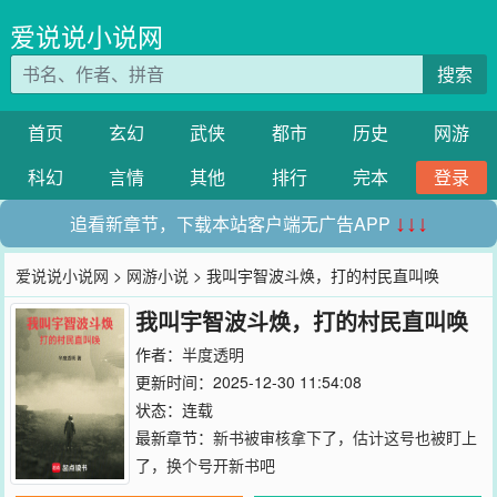
爱说说小说网
搜索
首页
玄幻
武侠
都市
历史
网游
科幻
言情
其他
排行
完本
登录
追看新章节，下载本站客户端无广告APP
↓↓↓
爱说说小说网
>
网游小说
> 我叫宇智波斗焕，打的村民直叫唤
我叫宇智波斗焕，打的村民直叫唤
作者：
半度透明
更新时间：2025-12-30 11:54:08
状态：连载
最新章节：
新书被审核拿下了，估计这号也被盯上
了，换个号开新书吧