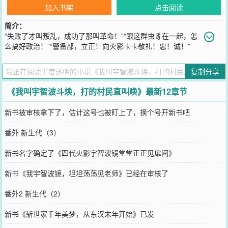
加入书架
点击阅读
简介：
“失败了才叫叛乱，成功了那叫革命！”“跟这群虫豸在一起，怎
么搞好政治！”“警备部，立正！向火影卡卡敬礼！忠！诚！”
“把钱和忍术交给上忍队长那是贿赂，但直接把钱和忍术发给底层忍者
那叫津贴！”“今天该请哪个忍族的族长来南贺河大酒店坐一坐了？”“忍
复制分享
族居然组织村民抗议？这已经不是一般的村民了，必须出重拳！”木叶
五十七年，宇智波斗焕政变上台，成为木叶隐村第五代火影，自此太
《我叫宇智波斗焕，打的村民直叫唤》最新12章节
阳升起，驱散了笼罩木叶长达半个世纪的长夜。
您要是觉得《
我叫宇智波斗焕，打的村民直叫唤
》还不错的话请不要
新书被审核拿下了，估计这号也被盯上了，换个号开新书吧
忘记向您QQ群和微博微信里的朋友推荐哦！
番外 新生代（3）
新书名字确定了《四代火影宇智波镜堂堂正正见扉间》
新书《我宇智波镜，坦坦荡荡见老师》已经在审核了
番外2 新生代（2）
新书《斩世家千年美梦，从东汉末年开始》已发