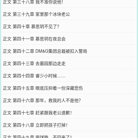
正文 第三十八章 我不准你说他！
正文 第三十九章 家里那个冰块老公
正文 第四十章 慕思玥不见了？
正文 第四十一章 慕思玥在夜总会
正文 第四十二章 DM&G集团总裁被扣入警局
正文 第四十三章 去墓园那边走走
正文 第四十四章 睿少小时候……
正文 第四十五章 眼底压抑着一份深藏悲伤
正文 第四十六章 那年，救我的人不是他？
正文 第四十七章 赶紧跟我老公道歉！
正文 第四十八章 立即把孩子打掉！
正文 第四十九章 带球跑，不回来了！