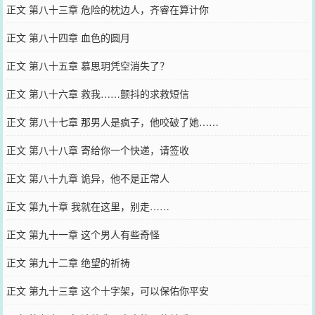
正文 第八十三章 危险的枕边人，齐睿在算计你
正文 第八十四章 血色的圆月
正文 第八十五章 慕思玥凭空消失了？
正文 第八十六章 救我……颤抖的求救短信
正文 第八十七章 那男人是疯子，他咬破了她……
正文 第八十八章 寄给你一个快递，请签收
正文 第八十九章 诡异，他不是正常人
正文 第九十章 我就在这里，别走……
正文 第九十一章 这个男人有些奇怪
正文 第九十二章 绝望的祈祷
正文 第九十三章 这个十字架，可以保佑你平安