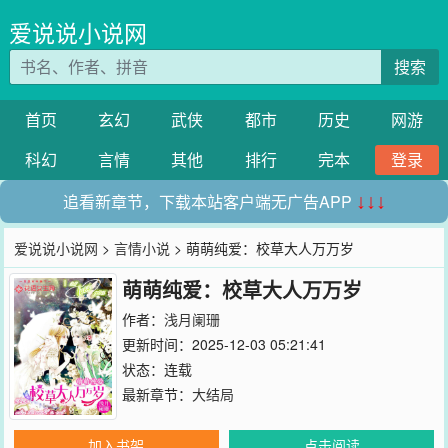
爱说说小说网
搜索
首页
玄幻
武侠
都市
历史
网游
科幻
言情
其他
排行
完本
登录
追看新章节，下载本站客户端无广告APP
↓↓↓
爱说说小说网
>
言情小说
> 萌萌纯爱：校草大人万万岁
萌萌纯爱：校草大人万万岁
作者：
浅月阑珊
更新时间：2025-12-03 05:21:41
状态：连载
最新章节：
大结局
加入书架
点击阅读