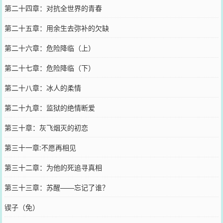
第二十四章：对抗全世界的青春
第二十五章：用余生去弥补的欠缺
第二十六章：危险降临（上）
第二十七章：危险降临（下）
第二十八章：冰人的柔情
第二十九章：监狱的绝情断爱
第三十章：灰飞烟灭的初恋
第三十一章:不愿再相见
第三十二章：为他的死追寻真相
第三十三章：苏醒——忘记了谁？
锲子（免）