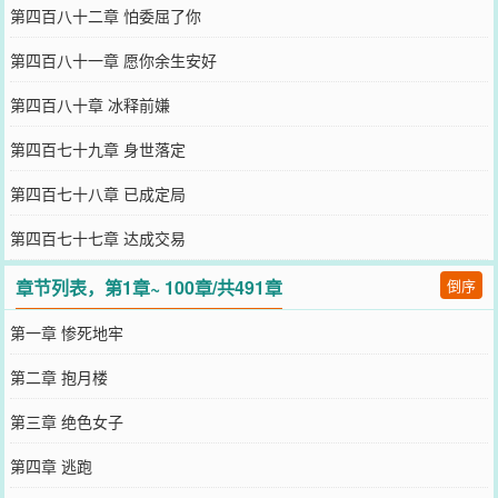
第四百八十二章 怕委屈了你
第四百八十一章 愿你余生安好
第四百八十章 冰释前嫌
第四百七十九章 身世落定
第四百七十八章 已成定局
第四百七十七章 达成交易
章节列表，第1章~ 100章/共491章
倒序
第一章 惨死地牢
第二章 抱月楼
第三章 绝色女子
第四章 逃跑