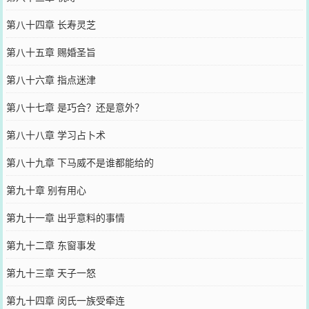
第八十四章 长寿灵芝
第八十五章 赐婚圣旨
第八十六章 指点迷津
第八十七章 是巧合？还是意外？
第八十八章 学习占卜术
第八十九章 下马威不是谁都能给的
第九十章 别有用心
第九十一章 出乎意料的事情
第九十二章 东窗事发
第九十三章 天子一怒
第九十四章 闵氏一族受牵连