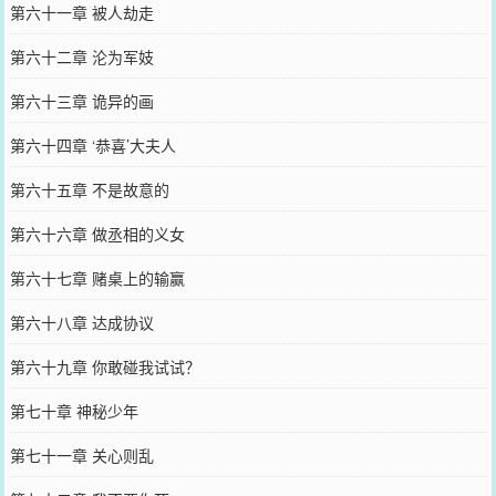
第六十一章 被人劫走
第六十二章 沦为军妓
第六十三章 诡异的画
第六十四章 ‘恭喜’大夫人
第六十五章 不是故意的
第六十六章 做丞相的义女
第六十七章 赌桌上的输赢
第六十八章 达成协议
第六十九章 你敢碰我试试？
第七十章 神秘少年
第七十一章 关心则乱