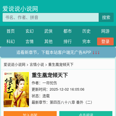
爱说说小说网
搜索
首页
玄幻
武侠
都市
历史
网游
科幻
言情
其他
排行
完本
登录
追看新章节，下载本站客户端无广告APP
↓↓↓
爱说说小说网
>
言情小说
> 重生凰宠倾天下
重生凰宠倾天下
作者：
一帘忧伤
更新时间：2025-12-02 16:05:06
状态：连载
最新章节：
第四百八十八章 番外（二）
加入书架
点击阅读