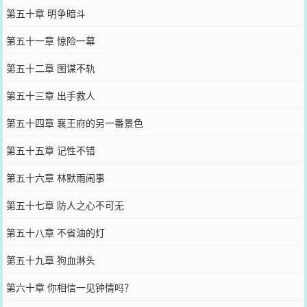
第五十章 明争暗斗
第五十一章 惊险一幕
第五十二章 图谋不轨
第五十三章 出手救人
第五十四章 襄王府的另一番景色
第五十五章 记性不错
第五十六章 林默雨闹事
第五十七章 防人之心不可无
第五十八章 不省油的灯
第五十九章 狗血淋头
第六十章 你相信一见钟情吗？