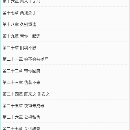
第十六章 杀人于无形
第十七章 两拨杀手
第十八章 久别重逢
第十九章 带你一起逃
第二十章 阴魂不散
第二十一章 会不会被抛尸
第二十二章 带你回府
第二十三章 伪装不来
第二十四章 既来之 则安之
第二十五章 夜审朱成器
第二十六章 公报私仇
第二十七章 关进猪笼