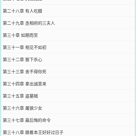
第二十八章 有人吃醋
第二十九章 丞相府的三夫人
第三十章 如期而至
第三十一章 相见不如初
第三十二章 狠下杀心
第三十三章 舍不得你死
第三十四章 拿出诚意来
第三十五章 盗墓贼
第三十六章 屠狼少女
第三十七章 最后悔的命令
第三十八章 跟着本王好好过日子