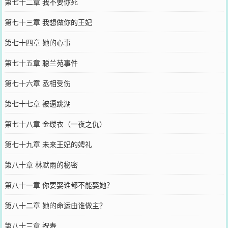
第七十二章 我不要你死
第七十三章 我想做你的王妃
第七十四章 她的心事
第七十五章 聪兰苑事件
第七十六章 丞相受伤
第七十七章 被逼跳湖
第七十八章 金缕衣（一夜之仇）
第七十九章 未来王妃的娉礼
第八十章 林默雨的秘密
第八十一章 你要娶谁都不能娶她？
第八十二章 她的命运由谁做主？
第八十三章 祝寿