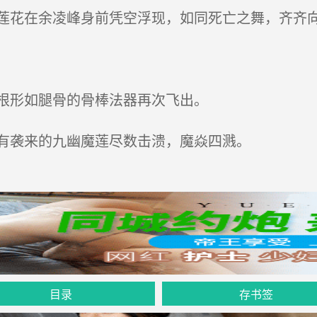
花在余凌峰身前凭空浮现，如同死亡之舞，齐齐
根形如腿骨的骨棒法器再次飞出。
有袭来的九幽魔莲尽数击溃，魔焱四溅。
目录
存书签