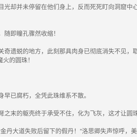
光却并未停留在他们身上，反而死死盯向洞窟中心
，随即瞳孔骤然收缩！
奇遗蜕的地方，此刻那具肉身已彻底消失不见，取
魔火的圆珠！
身早已腐朽，全凭此珠维系不散。
之末的躯壳终于承受不住，化为飞灰，这才让圆
金丹大道失败后留下的假丹！”洛思卿失声惊呼，