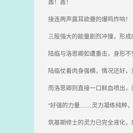
轰！轰！
接连两声震耳欲聋的爆鸣炸响！
三股强大的能量剧烈冲撞，形成肉
陆临与洛思卿如遭重击，身形不受
陆临仗着肉身强横，情况还好，
而洛思卿则直接一口鲜血喷出，
“好强的力量……灵力凝练纯粹，
筑基期修士的灵力已完全液化，质