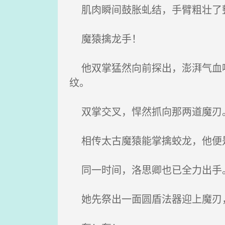
肌肉瞬间鼓胀虬结，手臂粗壮了
魔猿擒龙手！
他双掌猛然向前探出，澎湃气血喷
纹。
双掌交叉，悍然抓向那两道魔刃
相传太古魔猿能掌擒蛟龙，他便
同一时间，洛思卿也已全力出手
她先祭出一面圆盾法器迎上魔刃，