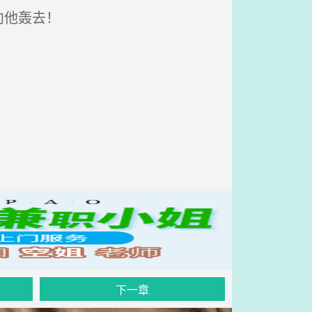
向他轰去！
下一章