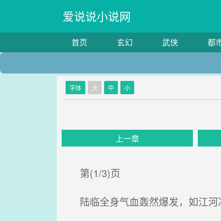
爱说说小说网
首页
玄幻
武侠
都
字体
大
中
小
上一章
第(1/3)页
陆临全身气血轰然爆发，如江河