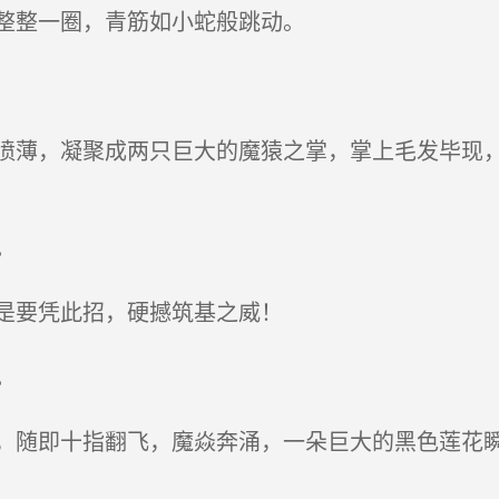
整整一圈，青筋如小蛇般跳动。
薄，凝聚成两只巨大的魔猿之掌，掌上毛发毕现，
。
是要凭此招，硬撼筑基之威！
。
随即十指翻飞，魔焱奔涌，一朵巨大的黑色莲花瞬