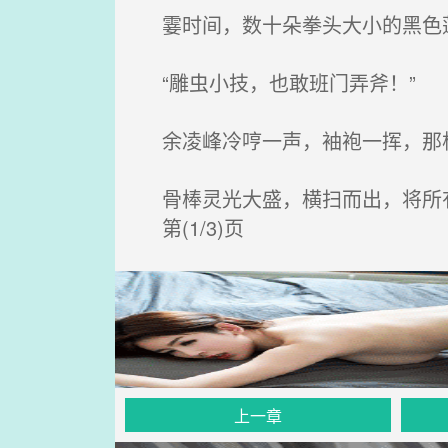
霎时间，数十朵拳头大小的黑色莲
“雕虫小技，也敢班门弄斧！”
余凌峰冷哼一声，袖袍一挥，那
骨棒灵光大盛，横扫而出，将所
第(1/3)页
上一章