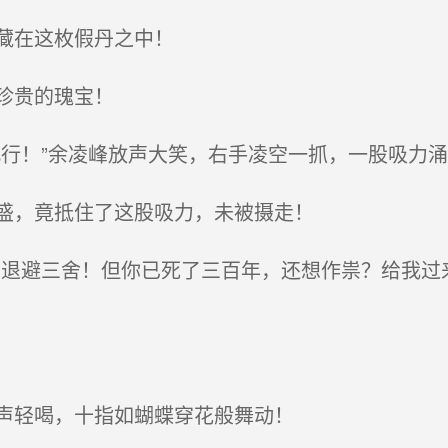
藏在这枚假丹之中！
珍贵的瑰宝！
行！”余凌峰放声大笑，右手凌空一抓，一股吸力涌
盛，竟抵住了这股吸力，未被摄走！
退避三舍！但你已死了三百年，还想作祟？给我过
声轻喝，十指如蝴蝶穿花般舞动！