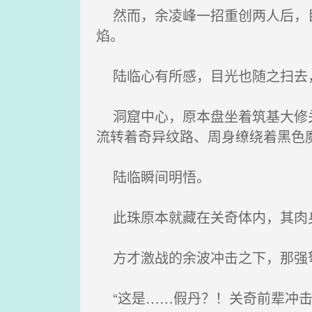
然而，余凌峰一招重创两人后，目
焰。
陆临心有所感，目光也随之扫去
洞窟中心，原本盘坐着筑基大修关
流转着奇异纹路、周身缭绕着黑色
陆临瞬间明悟。
此珠原本就藏在关奇体内，其肉
方才激战的余波冲击之下，那强弩
“这是……假丹？！关奇前辈冲击