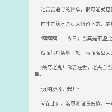
她苦苦追寻的传承，很可能就蕴
这才是筑基圆满大修留下的、最
“嘿嘿嘿……今日，当真是不虚此
然而假丹猛地一颤，表面魔焱大
“关奇老鬼！你若在世，老夫自当
量。
“九幽魔莲，起！”
就在此刻，洛思卿强压伤势，一