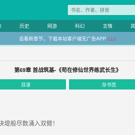
市
历史
网游
科幻
言情
追看新章节，下载本站客户端无广告APP
↓↓↓
第69章 首战筑基-《苟在修仙世界练武长生》
目录
存书签
决堤般尽数涌入双臂！