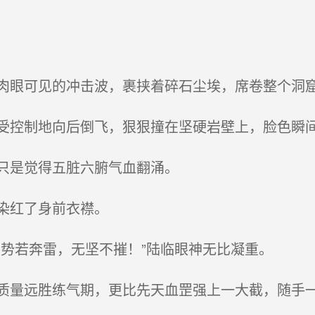
眼可见的冲击波，裹挟着碎石尘埃，席卷整个洞
控制地向后倒飞，狠狠撞在坚硬岩壁上，脸色瞬
只是觉得五脏六腑气血翻涌。
染红了身前衣襟。
势若奔雷，无坚不摧！”陆临眼神无比凝重。
量远胜练气期，更比先天血罡强上一大截，随手