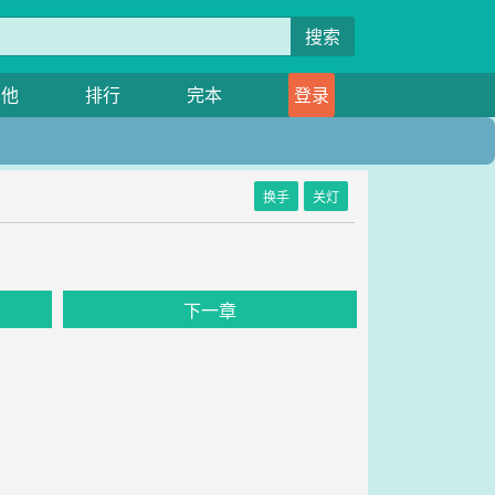
搜索
其他
排行
完本
登录
换手
关灯
下一章