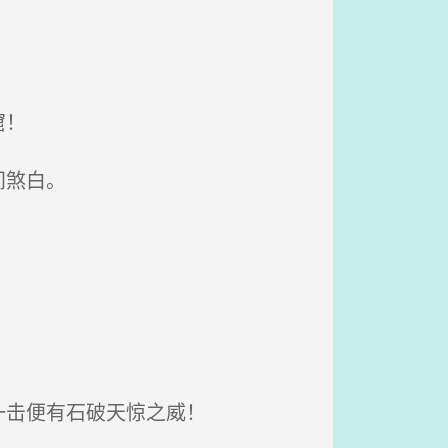
窟！
间煞白。
一击便有石破天惊之威！