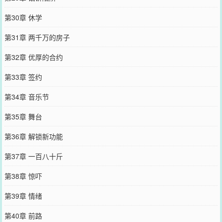
第30章 休学
第31章 两千万的房子
第32章 优厚的合约
第33章 签约
第34章 音乐节
第35章 舞台
第36章 解锁新功能
第37章 一百八十斤
第38章 惊吓
第39章 情绪
第40章 前路