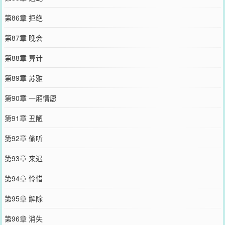
第86章 拒绝
第87章 晚会
第88章 算计
第89章 苏雅
第90章 一厢情愿
第91章 丑陋
第92章 偷听
第93章 来迟
第94章 怜惜
第95章 解除
第96章 消失