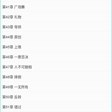
第41章 广场舞
第42章 礼物
第43章 导师
第44章 原创
第45章 上限
第46章 一票否决
第47章 人不可貌相
第48章 摔倒
第49章 一无所有
第50章 反转
第51章 错过