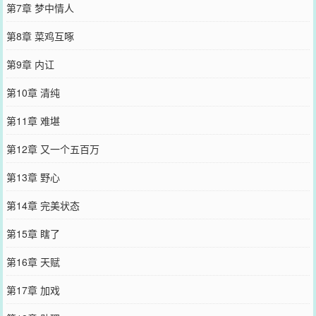
第7章 梦中情人
第8章 菜鸡互啄
第9章 内讧
第10章 清纯
第11章 难堪
第12章 又一个五百万
第13章 野心
第14章 完美状态
第15章 瞎了
第16章 天赋
第17章 加戏