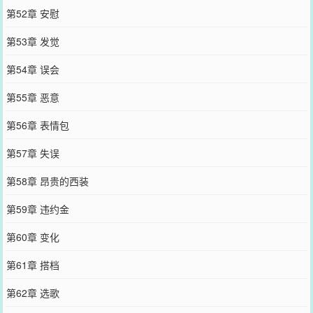
第52章 安慰
第53章 发觉
第54章 误会
第55章 恶意
第56章 表情包
第57章 失误
第58章 昂贵的西装
第59章 违约金
第60章 变化
第61章 搭档
第62章 选歌