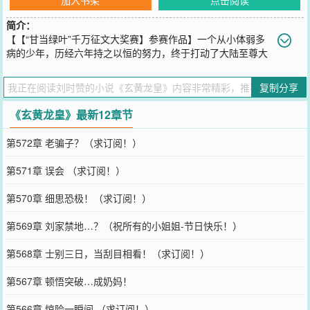
简介：
【【“甘当绿叶”千万征文大奖赛】参赛作品】一个从小体弱多
病的少年，历经六年持之以恒的努力，终于打动了大陆至尊大
帝，得以收为唯一的弟子，从而开启了修行之路，…修太古仙经，遇
至尊红颜，经千难万险，终临武道至尊………
复制分享
您要是觉得《
玄黄龙皇
》还不错的话请不要忘记向您QQ群和微博微信
里的朋友推荐哦！
《玄黄龙皇》最新12章节
第572章 老骗子？（求订阅！）
第571章 误会 （求订阅！）
第570章 细思恐极！（求订阅！）
第569章 刘家禁地…？（祝所有的小姐姐-节日快乐！）
第568章 士别三日，当刮目相看！（求订阅！）
第567章 顿悟突破…成奶妈！
第566章 惊险一瞬间 （求订阅！）