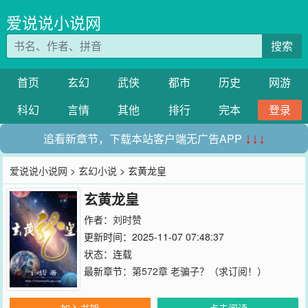
爱说说小说网
搜索
首页
玄幻
武侠
都市
历史
网游
科幻
言情
其他
排行
完本
登录
追看新章节，下载本站客户端无广告APP
↓↓↓
爱说说小说网
>
玄幻小说
> 玄黄龙皇
玄黄龙皇
作者：
刘时赞
更新时间：2025-11-07 07:48:37
状态：连载
最新章节：
第572章 老骗子？（求订阅！）
加入书架
点击阅读