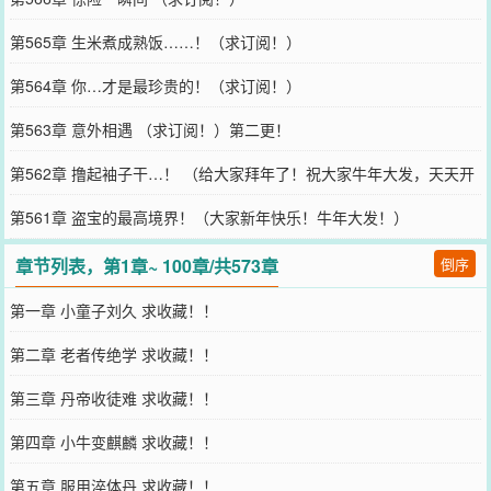
第565章 生米煮成熟饭……！（求订阅！）
第564章 你…才是最珍贵的！（求订阅！）
第563章 意外相遇 （求订阅！）第二更！
第562章 撸起袖子干…！ （给大家拜年了！祝大家牛年大发，天天开
心！）
第561章 盗宝的最高境界！（大家新年快乐！牛年大发！）
章节列表，第1章~ 100章/共573章
倒序
第一章 小童子刘久 求收藏！！
第二章 老者传绝学 求收藏！！
第三章 丹帝收徒难 求收藏！！
第四章 小牛变麒麟 求收藏！！
第五章 服用淬体丹 求收藏！！