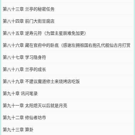
第八十三章 兰亭的秘密任务
第八十四章 前门大街豆腐店
第八十五章 逆寿元符（为盟主星辰难免加更）
第八十六章 藏在官府中的卧底（感谢左拥祖国右抱孔代舰仙古月打赏
的盟主）
第八十七章 学习隐身符
第八十八章 兰亭的成长
第八十九章 不建议魔道修士来烧烤店吃饭
第九十章 讯问笔录
第九十一章 太阳熄灭以后就是月亮
第九十二章 修仙者坊市
第九十三章 算卦