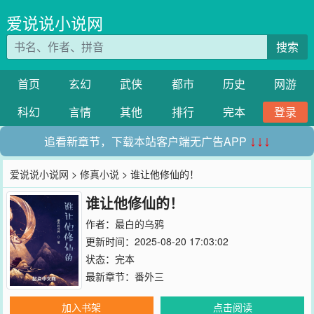
爱说说小说网
搜索
首页
玄幻
武侠
都市
历史
网游
科幻
言情
其他
排行
完本
登录
追看新章节，下载本站客户端无广告APP
↓↓↓
爱说说小说网
>
修真小说
> 谁让他修仙的！
谁让他修仙的！
作者：
最白的乌鸦
更新时间：2025-08-20 17:03:02
状态：完本
最新章节：
番外三
加入书架
点击阅读