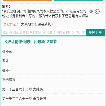
简介：
“我反复强调，修仙界的风气本来就是歪的，不是我带歪的，都
说史书是胜利者书写的，那为什么我获胜了还总是有人诬陷
我？”陆阳剑仙面对记者采访如此说道，表示非常愤怒。第二天。“我
其它作品：
大乘期才有逆袭系统
/
反复强调，修仙界的风气是我带歪的。”陆阳剑仙面对记者的采访时如
此说道，表示非常愤怒。——《修仙日报》为您报道。
复制分享
您要是觉得《
谁让他修仙的！
》还不错的话请不要忘记向您QQ群和微
博微信里的朋友推荐哦！
《谁让他修仙的！》最新12章节
番外三
番外二
番外一
完结感言
第一千三百六十二章 大结局
第一千三百六十一章 未来最强