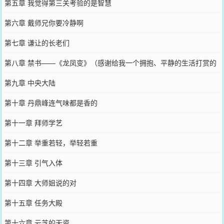
第五章 我觉得第三关考验的是智慧
第六章 戴师兄你要冷静啊
第七章 谦让的长老们
第八章 禁书——《龙凤变》（感谢给我一个拥抱、平静的生活打赏的
盟主）
第九章 中央大陆
第十章 丹鼎峰连气味都是香的
第十一章 拜师学艺
第十二章 举重若轻，举轻若重
第十三章 引气入体
第十四章 大师姐说的对
第十五章 任务大殿
第十六章 云芝的天资